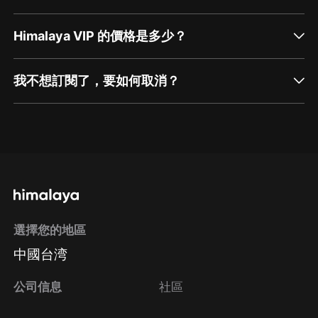
Himalaya VIP 的價格是多少？
我不想訂閱了，要如何取消？
通過網頁端訂閱如何取消？
點擊這裡
通過手機端訂閱如何取消？
選擇您的地區
Apple Store取消訂閱
中國台湾
方法
Google Play取消訂閱方法
公司信息
社區