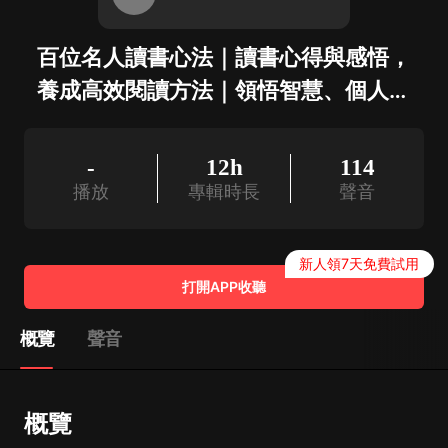
百位名人讀書心法｜讀書心得與感悟，
養成高效閱讀方法｜領悟智慧、個人提
升
-
12h
114
播放
專輯時長
聲音
新人領7天免費試用
打開APP收聽
概覽
聲音
概覽