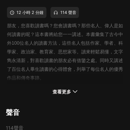
12 小時 2 分鐘
114 聲音
朋友，您喜歡讀書嗎？您會讀書嗎？那些名人、偉人是如
何讀書的呢？這本書將給您一一講述。本書彙集了古今中
外100位名人的讀書方法，這些名人包括作家、學者、科
學家、政治家、
教育家、思想家
等。讀來輕鬆易懂，文字
雋永清新，對喜歡讀書的朋友必有借鑒之處。同時又講述
了百位名人畢生讀書的心得體會，列舉了每位名人的優秀
作品和傳奇事跡。
查看更多
讓我們借著100位偉人、名人的讀書心法及經驗，審視自
己，修正讀書時不得要領的作法，重新調整自己淩亂而沉
聲音
重的腳步，重磅出擊！
114聲音
循著先行者的腳印前進，我們可以走得更穩；悟透眾多智