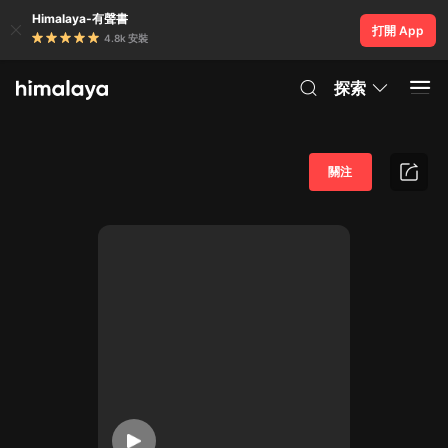
Himalaya-有聲書
打開 App
4.8k 安裝
探索
關注