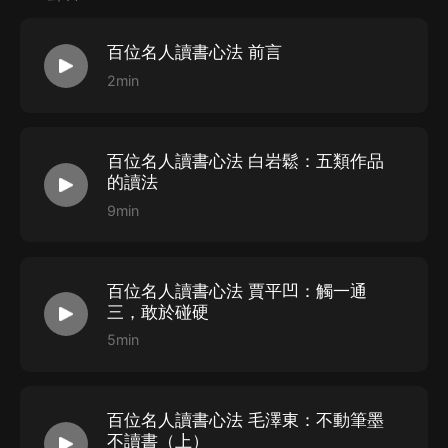
者的胸藏韜略，我們一定會收獲更豐；站在巨人的肩上眺
百位名人讀書心法 前言
望，人生的美好景致便儘收眼底！
2min
百位名人讀書心法 白岩鬆：五類作品
的讀法
9min
百位名人讀書心法 賈平凹：觸一通
三，敢於碰硬
5min
百位名人讀書心法 毛澤東：不動筆墨
不讀書（上）