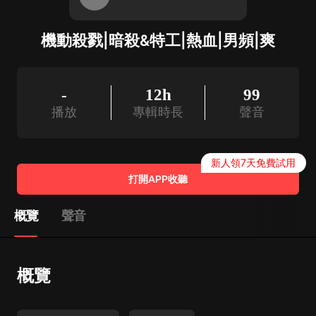
機動殺戮|暗殺&特工|熱血|男頻|爽
-
12h
99
播放
專輯時長
聲音
新人領7天免費試用
打開APP收聽
概覽
聲音
概覽