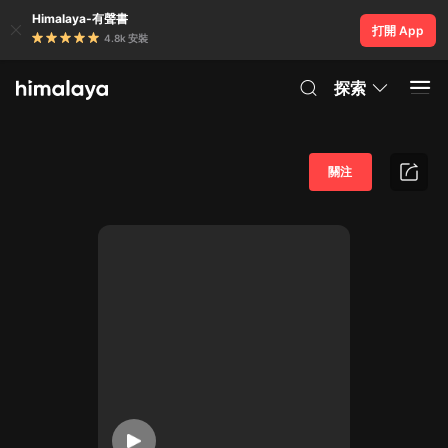
Himalaya-有聲書
打開 App
4.8k 安裝
探索
關注