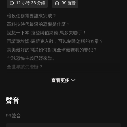
12 小時 38 分鐘
99 聲音
暗殺任務需要誰來完成？
高科技時代最深的恐懼是什麼？
設想一下本·拉登與伯納德·馬多夫聯手！
再請邀埃隆·馬斯克入夥，可以制造怎樣的奇案？
英美最好的間諜如何對抗全球最聰明的罪犯？
全球恐怖主義已經來臨。
全世界該怎麼辦？
查看更多
聲音
99聲音