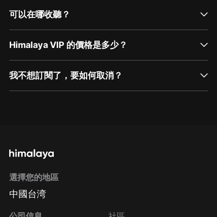
可以在哪收聽？
Himalaya VIP 的價格是多少？
我不想訂閱了，要如何取消？
通過網頁端訂閱如何取消？
點擊這裡
通過手機端訂閱如何取消？
選擇您的地區
Apple Store取消訂閱
中國台湾
方法
Google Play取消訂閱方法
公司信息
社區