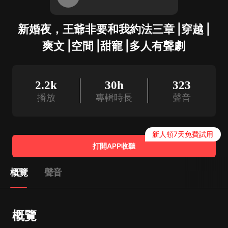
新婚夜，王爺非要和我約法三章 |穿越 |
爽文 |空間 |甜寵 |多人有聲劇
2.2k
30h
323
播放
專輯時長
聲音
新人領7天免費試用
打開APP收聽
概覽
聲音
概覽