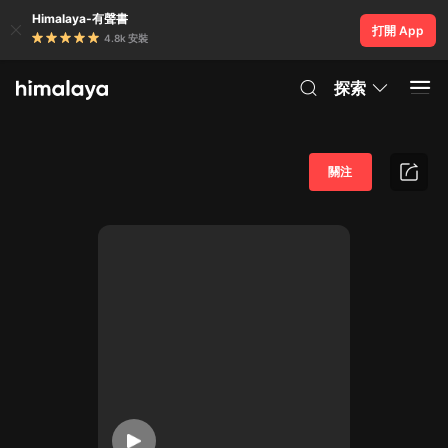
Himalaya-有聲書
打開 App
4.8k 安裝
探索
關注