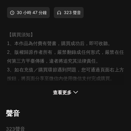
30 小時 47 分鐘
323 聲音
【購買須知】
1、本作品為付費有聲書，購買成功后，即可收聽。
2、版權歸原作者所有，嚴禁翻錄成任何形式，嚴禁在任
何第三方平臺傳播，違者將追究其法律責任。
3、如在充值／購買環節遇到問題，您可通過頁面右上方
按鈕，將頁面分享至微信內使用微信支付完成購買。
4、在購買過程中，如果您有任何問題，可以按以下步驟
查看更多
谘詢在線客服：
第一步：您可在喜馬拉雅APP【賬號-聯系客服】中谘詢
聲音
在線客服；
第二步：如果您無法聯系上APP內在線客服，可關注
323聲音