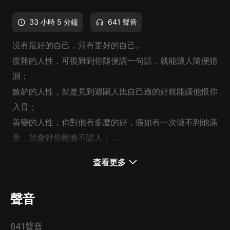
33 小時 5 分鐘
641 聲音
没有最好的自己，只有更好的自己。
復雜的人性，可復雜到你隨便講一句話，就能讓人隨便猜
測；
嫉妒的人性，就是見到週圍人比自己過的好就能讓他恨你
入骨；
善變的人性，你對他有多麼的好，假如有一次做不到他滿
意，就會對你翻臉不認人；
自私的人性，可以心安理得接受你所有的付出，而從不想
一個人要想活得自在，必須對人性有一定的了解，只有這
查看更多
著回報；
樣，你才能越活越通透越明白，越來越有智慧。
薄涼的人性，為人處事簡單的你，他能說你幼稚，稍微動
聲音
一動心思，他會說你城府深；
真正的自我是由內心想法與環境共同塑造出來的。你想成
人性的無奈，你不在乎别人對你的看法，他說你驕傲，你
為什麼樣的人，主要取決於你的思維方式，你的思維方式
641聲音