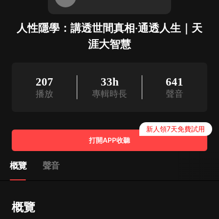
人性隱學：講透世間真相·通透人生｜天
涯大智慧
207
33h
641
播放
專輯時長
聲音
新人領7天免費試用
打開APP收聽
概覽
聲音
概覽