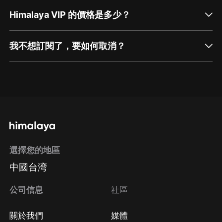
Himalaya VIP 的價格是多少？
我不想訂閱了，要如何取消？
通過網頁端訂閱如何取消？
點擊這裡
通過手機端訂閱如何取消？
選擇您的地區
Apple Store取消訂閱
中國台湾
方法
Google Play取消訂閱方法
公司信息
社區
關於我們
媒體