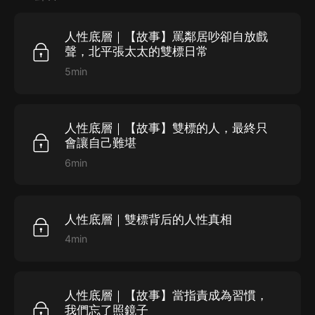
在乎了，他又會說你格局太小，小氣。
決定了你面對紛雜的環境，能夠清醒認識你自己，重新定
義你自己。
人性底層｜【故事】罵鄰居吵卻自放戲
聲，北平張太太的雙標日常
一個人最好的老師就是歷練，没有最好的自己，只有更好
5min
的自己。
人性底層｜【故事】雙標的人，最終只
會讓自己難堪
6min
人性底層｜雙標背后的人性真相
4min
人性底層｜【故事】當指責成為習慣，
我們忘了照鏡子