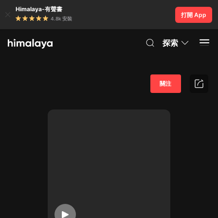
Himalaya-有聲書
打開 App
4.8k 安裝
探索
關注