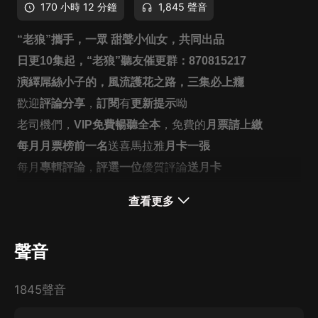
170 小時 12 分鐘
1,845 聲音
“老狼”攜手，一眾 甜聲小仙女，共同出品
日更
10
集起，
“
老狼
”聽友催更群：
870815217
演繹屌絲小子的，風流護花之路，三集必上癮
歡迎
評論分享
，
訂閱
有
更新提示
呦
老司機們，
VIP免費暢聽全本
，免費的
月票請上繳
每月月票榜前一名
送喜馬拉雅
月卡一張
每月
專輯評論
，
評選一位
優質評論
送月卡
訂閱
每突破一千
，抽獎
季卡一張
；訂閱
每一萬
，抽
年卡一
查看更多
張
聲音
為了活命，被迫入贅 。不是水深火熱，被老女人榨干，
而是香豔迷離，流連花叢，縱橫江湖的精彩開始！ 小姨
1845聲音
子、俏娘子、班主任、嶽母、女同學、繼女 黑幫大小
姐、女警花、大千金。。。。。。。 熱血江湖，美人生