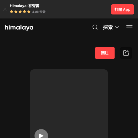
Himalaya-有聲書
打開 App
4.8k 安裝
探索
關注