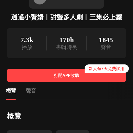
逍遙小贅婿丨甜聲多人劇丨三集必上癮
7.3k
170h
1845
播放
專輯時長
聲音
新人領7天免費試用
打開APP收聽
概覽
聲音
概覽