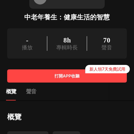
中老年養生：健康生活的智慧
-
8h
70
播放
專輯時長
聲音
新人領7天免費試用
打開APP收聽
概覽
聲音
概覽