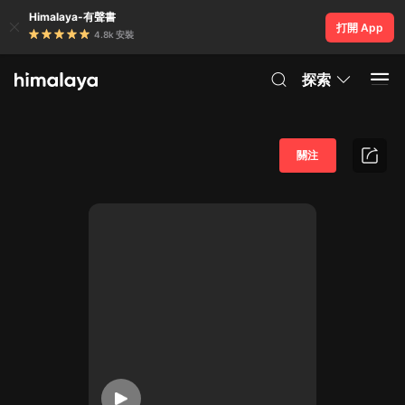
Himalaya-有聲書
打開 App
4.8k 安裝
探索
關注