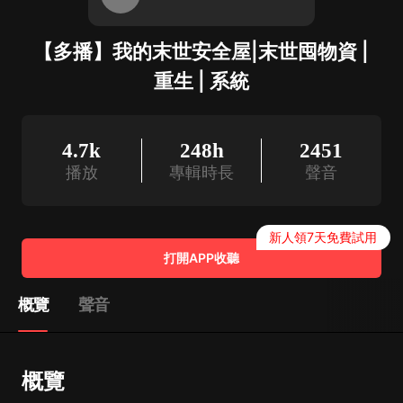
【多播】我的末世安全屋|末世囤物資 |
重生 | 系統
4.7k
248h
2451
播放
專輯時長
聲音
新人領7天免費試用
打開APP收聽
概覽
聲音
概覽