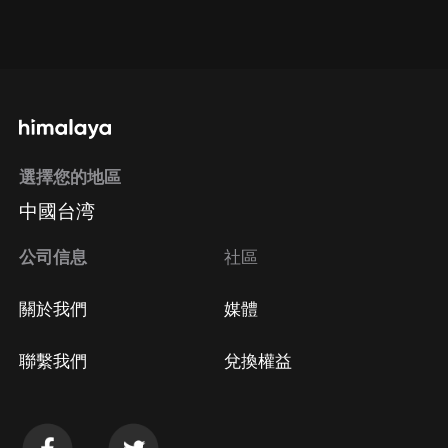
通過網頁端訂閱如何取消？
點擊這裡
通過手機端訂閱如何取消？
選擇您的地區
Apple Store取消訂閱
中國台湾
方法
Google Play取消訂閱方法
公司信息
社區
關於我們
媒體
聯繫我們
兌換權益