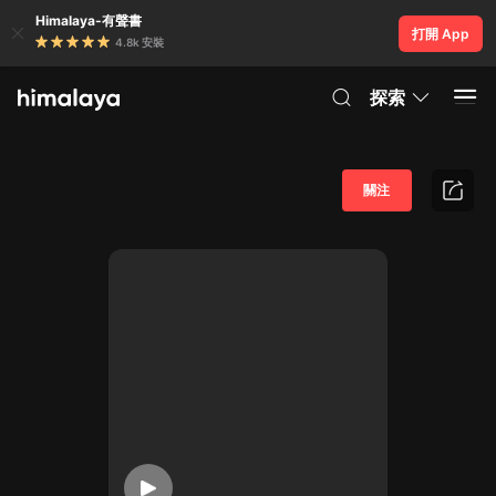
Himalaya-有聲書
打開 App
4.8k 安裝
探索
關注