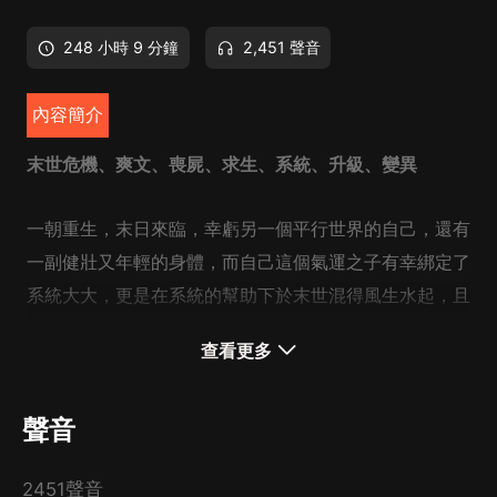
248 小時 9 分鐘
2,451 聲音
內容簡介
末世危機、爽文、喪屍、求生、系統、升級、變異
一朝重生，末日來臨，幸虧另一個平行世界的自己，還有
一副健壯又年輕的身體，而自己這個氣運之子有幸綁定了
系統大大，更是在系統的幫助下於末世混得風生水起，且
看將來如何幫助人類在危難之際重新建立正常的生產生活
查看更多
吧！
聲音
2451聲音