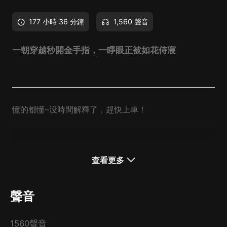
177 小時 36 分鐘
1,560 聲音
一朝穿越秒開金手指，一睜眼正被如花侍寢
懂的都懂~没時間解釋了，趕快上車！
內容簡介
查看更多
李衛一朝穿越，發現自己有個好把炮既老竇!
正準備安心做個二世祖!
聲音
老竇就話自己有六個色香味俱全既老婆!
而且個個好大~~來頭!
1560聲音