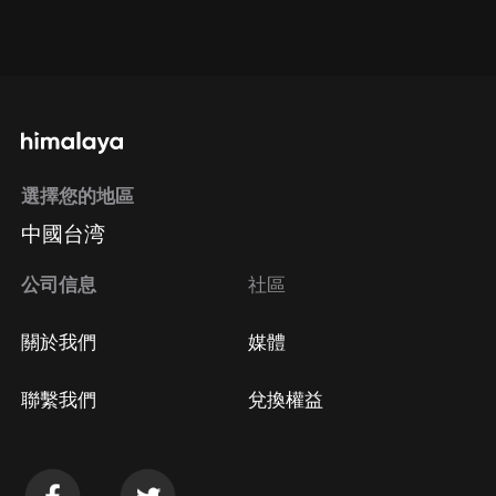
通過網頁端訂閱如何取消？
點擊這裡
通過手機端訂閱如何取消？
選擇您的地區
Apple Store取消訂閱
中國台湾
方法
Google Play取消訂閱方法
公司信息
社區
關於我們
媒體
聯繫我們
兌換權益