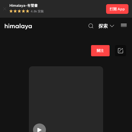
Himalaya-有聲書
打開 App
4.8k 安裝
探索
關注