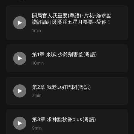
安素雲,皇朝大公主!
莊睫鱗.武道高手!
開局官人我重要(粵語)-片花-跪求點
林若穎,天朝大將軍!
讚評論訂閱關注五星月票票~愛你！
蘇月皎,朝堂女丞相!
1min
肖小小,天下第一女刺客武惠妃,富可敵國美嬌娘!
今次穿~~越得好慌
第1章 來嘛,少爺别害羞(粵語)
今次官人我!重!要
10min
第2章 我老豆好巴閉(粵語)
7min
第3章 求神點秋香plus(粵語)
9min