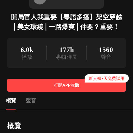
開局官人我重要【粵語多播】架空穿越
| 美女環繞 | 一路爆爽 | 仲要？重要！
6.0k
177h
1560
播放
專輯時長
聲音
新人領7天免費試用
打開APP收聽
概覽
聲音
概覽