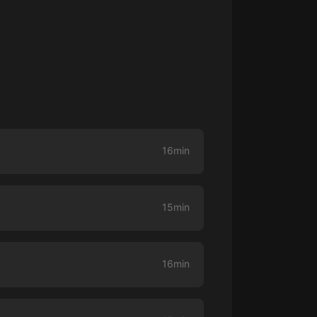
生命科學篇1-2·猴子警長科學探案記|
寶寶巴士科普
寶寶巴士
【新民間劇場】我的老千江湖｜ 有聲
的紫襟｜ 魔幻千手
有聲的紫襟
《夜色鋼琴曲》
夜色鋼琴曲趙海洋
16min
太荒吞天訣丨熱血玄幻丨紫襟領銜有
聲劇
有聲的紫襟
15min
嫡女貴嫁 | 一刀蘇蘇團隊制作 | 古言
宮鬥重生爽文 多人有聲劇
一刀蘇蘇
16min
中國大案紀實 | 每日一驚案！真實案
件恐怖刑偵尚文
大舌頭尚文