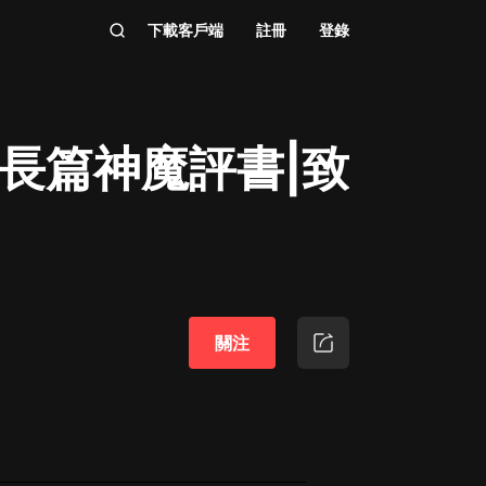
下載客戶端
註冊
登錄
|長篇神魔評書|致
關注