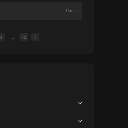
15min
3
...
72