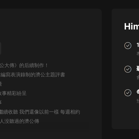
灰姑娘音樂
郭德綱於謙相聲全集
Him
德雲社郭德綱相聲VIP
安全警長啦咘啦哆·假期篇|新篇章加
更|寶寶巴士故事
寶寶巴士
公大傳》的后續制作！
凡人修仙傳|楊洋主演影視原著|薑廣
濤配音多播版本
創作編寫表演錄制的濟公主題評書
光合積木
量
故事精彩紛呈
摸金天師【第一季】（紫襟演播）
有聲的紫襟
事
繼續收聽 我們還像以前一樣 每週相約
無敵六皇子|爆笑穿越|無敵流皇子|安
别人没聽過的濟公傳
燃領銜有聲小說
安燃