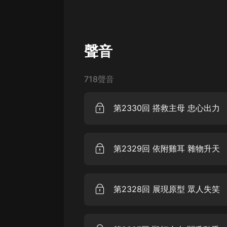
經典名著
人物傳記
電影
聲音
生活
英語
718聲音
日語
第2330回 搭救主母 忠心出力
課程
少兒教育
第2329回 依附雞耳 雜物升天
二次元
教育培訓
第2328回 展現原型 眾人失笑
IT科技
汽車