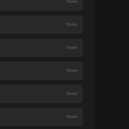
15min
大秦：不裝了，你爹我是秦始皇丨爆
笑穿越丨伍壹劇社多人劇|趙家繼承
人秦朝
伍壹劇社
15min
詭秘之主 | 多人有聲劇丨同名動畫原
著 | 西幻克蘇魯 | 烏賊作品
8082Audio
15min
重生1980：開局迎娶姐姐閨蜜丨頭
陀淵領銜丨重生八零丨精品多人有聲
劇
頭陀淵講故事
16min
成何體統丨雙穿反套路爆笑爽文丨冷
月淺淺&倔強的小紅丨精品多人有聲
劇
o冷月淺淺o
15min
16min