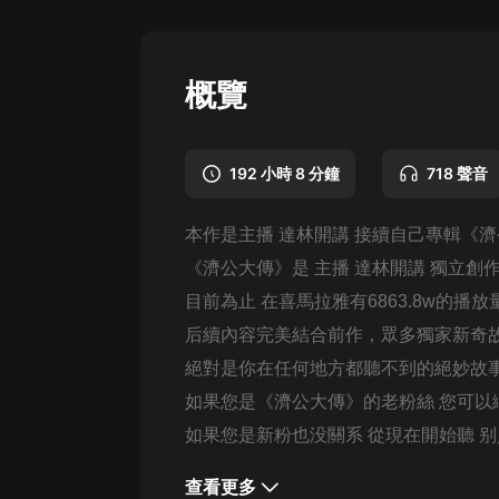
懸疑
科幻
概覽
好書精講
外語
192 小時 8 分鐘
718 聲音
耽美
本作是主播 達林開講
接續自己專輯
《濟
認知思維
《濟公大傳》是 主播 達林開講 獨立
人文
目前為止 在喜馬拉雅有6863.8w的播放
音樂
后續內容完美結合前作，眾多獨家新奇
絕對是你在任何地方都聽不到的絕妙故
粵語
如果您是《濟公大傳》的老粉絲 您可以
頭條
如果您是新粉也没關系 從現在開始聽 
娛樂
查看更多