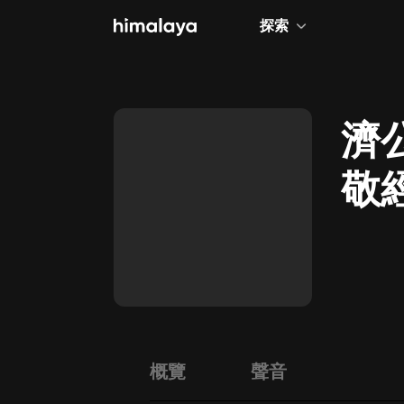
探索
全部
小說
濟
個人成長
敬
相聲評書
兒童
歷史
情感治愈
健康養生
商業財經
概覽
聲音
廣播劇