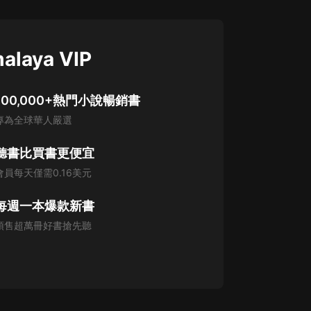
alaya VIP
100,000+熱門小說暢銷書
專為全球華人嚴選
聽書比買書更便宜
會員每天僅需0.16美元
每週一本爆款新書
預售超萬冊好書搶先聽