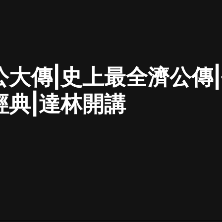
最佳女婿｜都市異能多人有聲劇｜一
種侃侃｜有聲小說
公大傳|史上最全濟公傳
一種侃侃
米小圈上學記:一二三年級 | 暢銷出版
經典|達林開講
物
米小圈
破壞者聯盟篇1-4季·猴子警長科學探
案記|寶寶巴士
寶寶巴士
大奉打更人丨頭陀淵領銜多人有聲
劇|暢聽全集|王鶴棣、田曦薇主演影
視劇原著|賣報小郎君
頭陀淵講故事
總有這樣的歌只想一個人聽