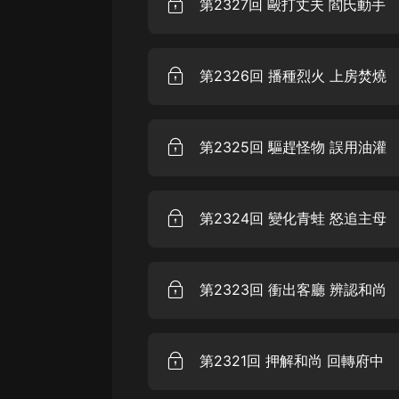
第2327回 毆打丈夫 閻氏動手
戲曲
旅遊
第2326回 播種烈火 上房焚燒
免費專區
暢銷書
其他
第2325回 驅趕怪物 誤用油灌
第2324回 變化青蛙 怒追主母
第2323回 衝出客廳 辨認和尚
第2321回 押解和尚 回轉府中