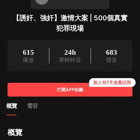
【誘奸、強奸】激情大案 | 500個真實
犯罪現場
615
24h
683
播放
專輯時長
聲音
新人領7天免費試用
打開APP收聽
概覽
聲音
概覽