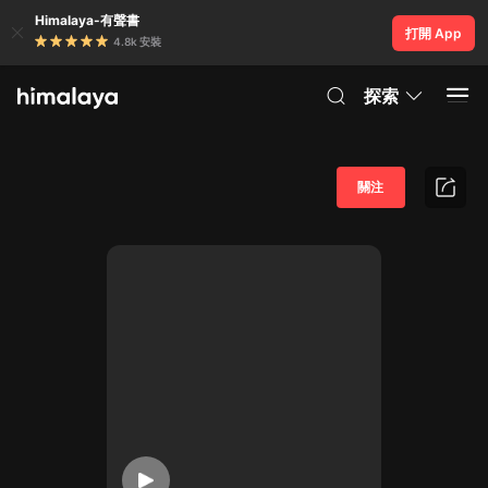
Himalaya-有聲書
打開 App
4.8k 安裝
探索
關注