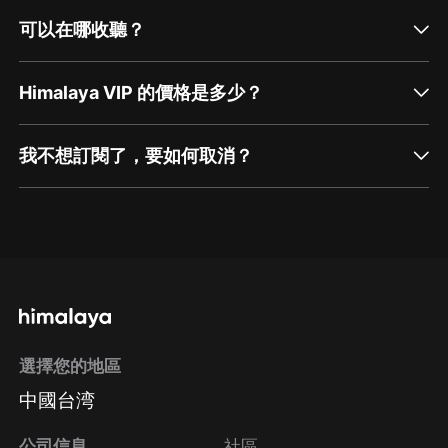
可以在哪收聽？
Himalaya VIP 的價格是多少？
我不想訂閱了，要如何取消？
通過網頁端訂閱如何取消？
點擊這裡
通過手機端訂閱如何取消？
選擇您的地區
Apple Store取消訂閱
中國台湾
方法
Google Play取消訂閱方法
公司信息
社區