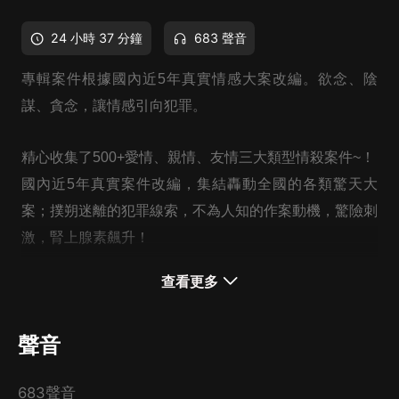
24 小時 37 分鐘
683 聲音
專輯案件根據國內近5年真實情感大案改編。
欲念、陰
謀、貪念，讓情感引向犯罪。
精心收集了500+愛情、親情、友情三大類型情殺案件~！
國內近5年真實案件改編，集結轟動全國的各類驚天大
案；撲朔迷離的犯罪線索，不為人知的作案動機，驚險刺
激，腎上腺素飆升！
查看更多
透過那些鮮為人知的隱秘大案，全方位還原案情，了解人
性深處的陰暗，每個案件力求真實，不改編捏造！
聲音
講述這些真實男女案件，為的是讓大家對人性的欲望有更
683聲音
清晰的認識，更好、更安全的生活，保護自己不受他人傷