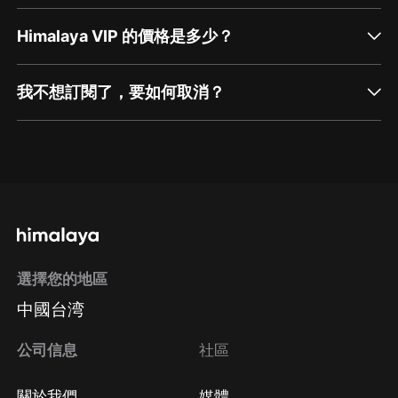
Himalaya VIP 的價格是多少？
我不想訂閱了，要如何取消？
通過網頁端訂閱如何取消？
點擊這裡
通過手機端訂閱如何取消？
選擇您的地區
Apple Store取消訂閱
中國台湾
方法
Google Play取消訂閱方法
公司信息
社區
關於我們
媒體