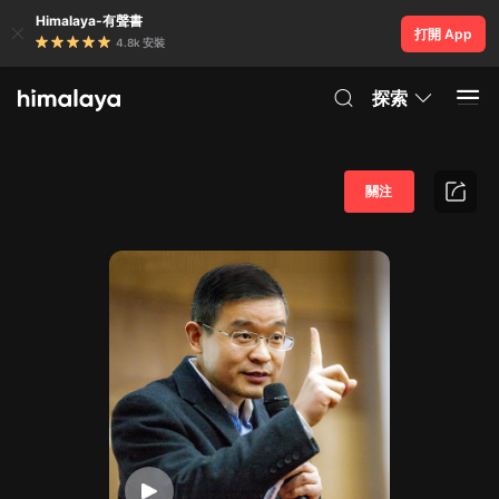
Himalaya-有聲書
打開 App
4.8k 安裝
探索
關注