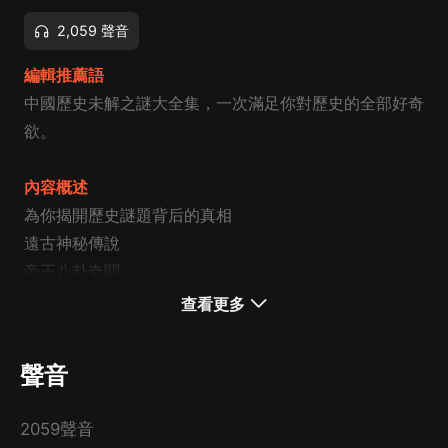
2,059 聲音
編輯推薦語
中國歷史未解之謎大全集，
一次滿足你對歷史的全部好奇
欲。
內容概述
為你揭開歷史謎題背后的真相
遠古神秘傳說
帝王八卦奇聞
忠奸賢佞真相
查看更多
詭異古墓怪像
宇宙神秘力量
聲音
每一個歷史謎團的背后，都隱藏著一個重大歷史事件，而
這一個個歷史事件串聯起來，無不影響著中華名族上千年
2059聲音
的國家氣運。