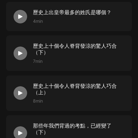
歷史上出皇帝最多的姓氏是哪個？
你將獲得
4min
1.200個鮮為人知的歷史真相
2.刷新對歷史的全新認知
3.中國歷史的發展脈絡
歷史上十個令人脊背發涼的驚人巧合
4.中國歷史的未來趨勢
（下）
7min
歷史上十個令人脊背發涼的驚人巧合
（上）
8min
那些年我們背過的考點，已經變了
（下）