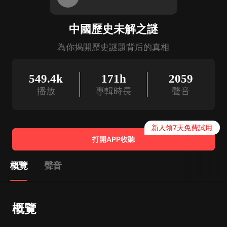
中國歷史未解之謎
為你揭開歷史謎題背后的真相
549.4k
171h
2059
播放
專輯時長
聲音
新人領7天免費試用
打開APP收聽
概覽
聲音
概覽