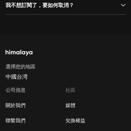
我不想訂閱了，要如何取消？
通過網頁端訂閱如何取消？
點擊這裡
通過手機端訂閱如何取消？
選擇您的地區
Apple Store取消訂閱
中國台湾
方法
Google Play取消訂閱方法
公司信息
社區
關於我們
媒體
聯繫我們
兌換權益