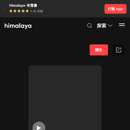
Himalaya-有聲書
打開 App
4.8k 安裝
探索
關注