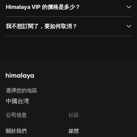
Himalaya VIP 的價格是多少？
我不想訂閱了，要如何取消？
通過網頁端訂閱如何取消？
點擊這裡
通過手機端訂閱如何取消？
選擇您的地區
Apple Store取消訂閱
中國台湾
方法
Google Play取消訂閱方法
公司信息
社區
關於我們
媒體