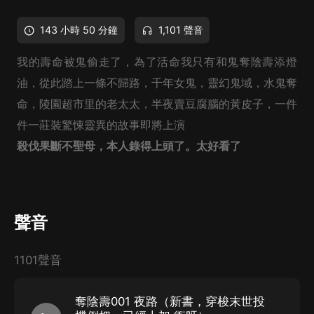
143 小時 50 分鐘
1,101 聲音
我的壽命被鬼偷走了，為了活命我只有和鬼奪陰壽添燈
油，從此踏上一條不歸路，千年女鬼，靈幻鬼域，水鬼奪
命，陵園超市里的老太太，半夜賣豆腐腦的黃皮子，一件
件一莊裝驚悚靈異的故事即將上演
殺伐果斷不聖母，本人錄得上頭了。太好看了
聲音
1101聲音
奪陰壽001 夜路（新書，穿梭末世投