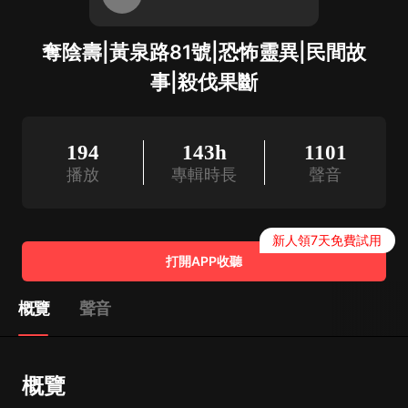
奪陰壽|黃泉路81號|恐怖靈異|民間故
事|殺伐果斷
194
143h
1101
播放
專輯時長
聲音
新人領7天免費試用
打開APP收聽
概覽
聲音
概覽