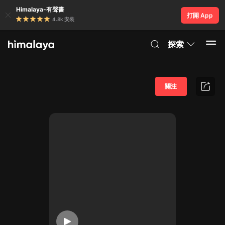
Himalaya-有聲書
打開 App
4.8k 安裝
探索
關注