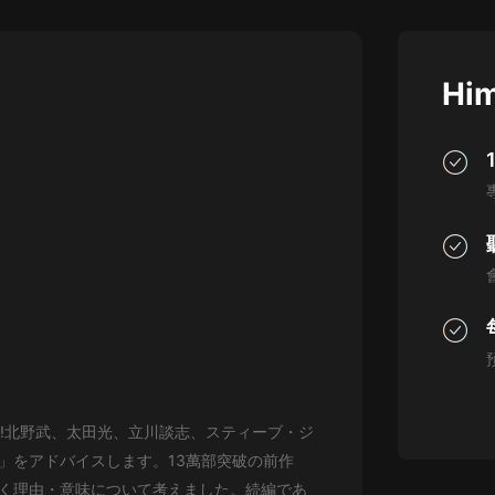
灰姑娘音樂
郭德綱於謙相聲全集
Him
德雲社郭德綱相聲VIP
安全警長啦咘啦哆·假期篇|新篇章加
更|寶寶巴士故事
寶寶巴士
凡人修仙傳|楊洋主演影視原著|薑廣
濤配音多播版本
光合積木
摸金天師【第一季】（紫襟演播）
有聲的紫襟
無敵六皇子|爆笑穿越|無敵流皇子|安
編!北野武、太田光、立川談志、スティーブ・ジ
燃領銜有聲小說
安燃
」をアドバイスします。13萬部突破の前作
く理由・意味について考えました。続編であ