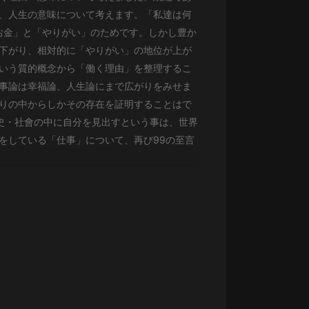
生命科學篇1-2·猴子警長科學探案記|
、人生の意味について考えます。「私達は何
寶寶巴士科普
寶寶巴士
お金」と「やりがい」のためです。しかし豊か
下がり、相対的に「やりがい」の地位が上が
【新民間劇場】我的老千江湖｜ 有聲
いう質的概念から「働く理由」を整理するこ
的紫襟｜ 魔幻千手
事論は幸福論、人生論にまで広がりをみせま
有聲的紫襟
りの中からしかその存在を証明することはで
《夜色鋼琴曲》
史・社會の中に自分を見出すという事は、世界
夜色鋼琴曲趙海洋
をしている「仕事」について、再び99の至言
太荒吞天訣丨熱血玄幻丨紫襟領銜有
聲劇
有聲的紫襟
嫡女貴嫁 | 一刀蘇蘇團隊制作 | 古言
宮鬥重生爽文 多人有聲劇
一刀蘇蘇
中國大案紀實 | 每日一驚案！真實案
件恐怖刑偵尚文
大舌頭尚文