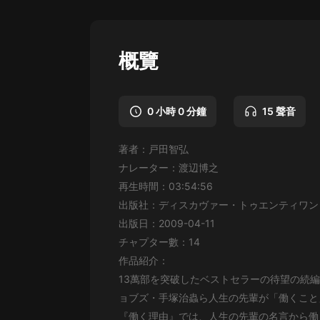
懸疑
科幻
概覽
好書精講
外語
0 小時 0 分鐘
15 聲音
耽美
著者：戸田智弘
認知思維
ナレーター：渡辺博之
人文
再生時間：03:54:56
出版社：ディスカヴァー・トゥエンティワン
音樂
出版日：2009-04-11
粵語
チャプター數：14
作品紹介：
頭條
13萬部を突破したベストセラーの待望の続
娛樂
ョブズ・手塚治蟲ら人生の先輩が「働くこと
『働く理由』では、人生の先輩の名言から働