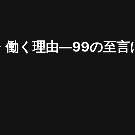
最佳女婿｜都市異能多人有聲劇｜一
種侃侃｜有聲小說
・働く理由―99の至言
一種侃侃
米小圈上學記:一二三年級 | 暢銷出版
。
物
米小圈
破壞者聯盟篇1-4季·猴子警長科學探
案記|寶寶巴士
寶寶巴士
大奉打更人丨頭陀淵領銜多人有聲
劇|暢聽全集|王鶴棣、田曦薇主演影
視劇原著|賣報小郎君
頭陀淵講故事
總有這樣的歌只想一個人聽