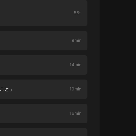
大秦：不裝了，你爹我是秦始皇丨爆
58s
笑穿越丨伍壹劇社多人劇|趙家繼承
人秦朝
伍壹劇社
詭秘之主 | 多人有聲劇丨同名動畫原
9min
著 | 西幻克蘇魯 | 烏賊作品
8082Audio
重生1980：開局迎娶姐姐閨蜜丨頭
14min
陀淵領銜丨重生八零丨精品多人有聲
劇
頭陀淵講故事
成何體統丨雙穿反套路爆笑爽文丨冷
ること」
19min
月淺淺&倔強的小紅丨精品多人有聲
劇
o冷月淺淺o
16min