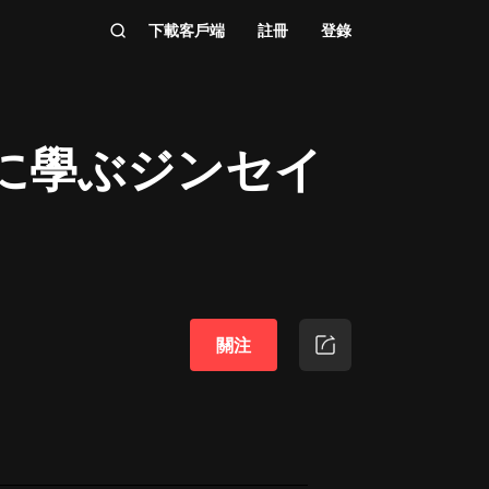
下載客戶端
註冊
登錄
に學ぶジンセイ
關注