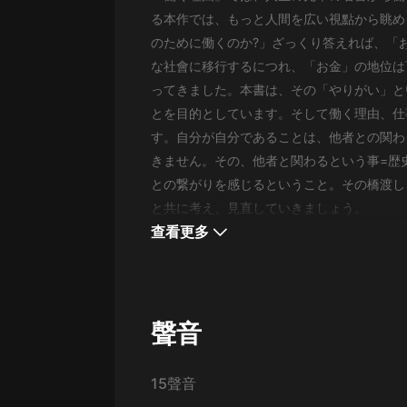
經典名著
る本作では、もっと人間を広い視點から眺め
人物傳記
のために働くのか?」ざっくり答えれば、「
な社會に移行するにつれ、「お金」の地位は
電影
ってきました。本書は、その「やりがい」と
生活
とを目的としています。そして働く理由、仕
す。自分が自分であることは、他者との関わ
英語
きません。その、他者と関わるという事=歴
日語
との繋がりを感じるということ。その橋渡し
課程
と共に考え、見直していきましょう。
查看更多
少兒教育
二次元
教育培訓
聲音
IT科技
汽車
15聲音