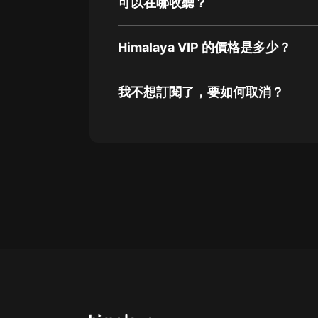
可以在哪收聽？
Himalaya VIP 的價格是多少？
我不想訂閱了，要如何取消？
通過網頁端訂閱如何取消？
點擊這裡
通過手機端訂閱如何取消？
Apple Store取消訂閱方法
G