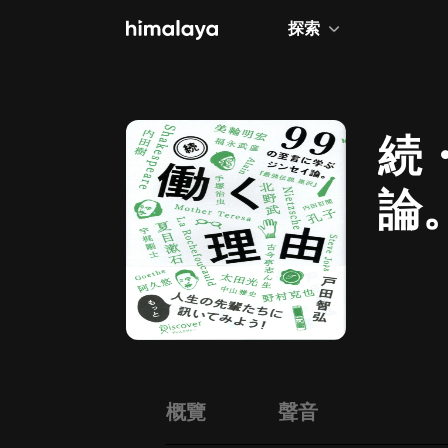
探索
全部
小說
続
個人成長
論
相聲評書
兒童
歷史
情感治愈
健康養生
商業財經
概覽
聲音
廣播劇