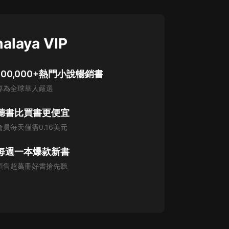
alaya VIP
100,000+熱門小說暢銷書
專為全球華人嚴選
聽書比買書更便宜
會員每天僅需0.16美元
每週一本爆款新書
預售超萬冊好書搶先聽