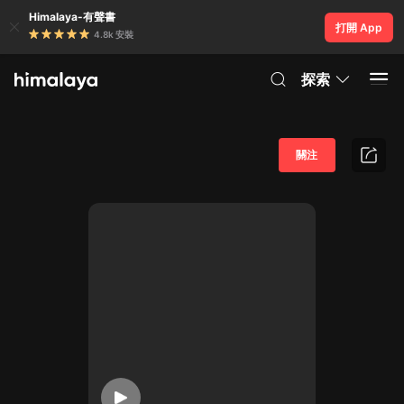
Himalaya-有聲書
打開 App
4.8k 安裝
探索
關注