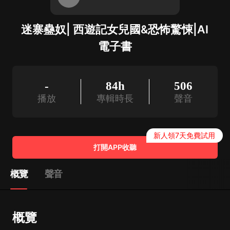
迷寨蠱奴| 西遊記女兒國&恐怖驚悚|AI
電子書
-
84h
506
播放
專輯時長
聲音
新人領7天免費試用
打開APP收聽
概覽
聲音
概覽