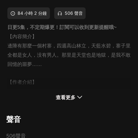
84 小時 2 分鐘
506 聲音
日更5集，不定期爆更！訂閱可以收到更新提醒哦~
【內容簡介】
邊陲有那麼一個村寨，四週高山林立，天藍水碧，寨子里
全都是女人，没有男人。那里是天堂也是地獄，是我不敢
回憶的噩夢……
【作者介紹】
作者：丹鳳眼，網絡小說作家，作品《迷寨蠱奴》，歡迎
查看更多
閱讀！
聲音
【主播介紹】
我是安馬小說的AI主播，更新穩定，為您播講優質小說~
506聲音
歡迎關注留言