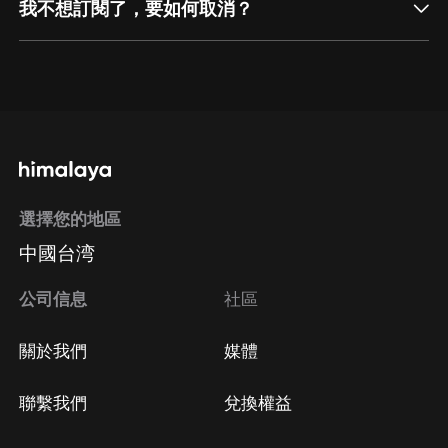
我不想訂閱了，要如何取消？
通過網頁端訂閱如何取消？
點擊這裡
通過手機端訂閱如何取消？
選擇您的地區
Apple Store取消訂閱
中國台湾
方法
Google Play取消訂閱方法
公司信息
社區
關於我們
媒體
聯繫我們
兌換權益