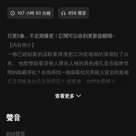
107 小時 50 分鐘
856 聲音
日更5集，不定期爆更！訂閱可以收到更新提醒哦~
【內容簡介】
一樁已經結案的謀殺案再度把江河從地獄的深淵拉了出
來。 他那雙能看清他人潛在人格的異色瞳孔是否能將世
間的陰霾淨化？在他尋找一個個看似完美殺人背后的真相
后是否能為自己洗脫罪惡？ 探案者，你們在看嗎？
查看更多
【作者介紹】
作者：景明冉亓
聲音
【主播介紹】
856聲音
我是奇跡小說的AI主播，更新穩定，為您播講優質小說~