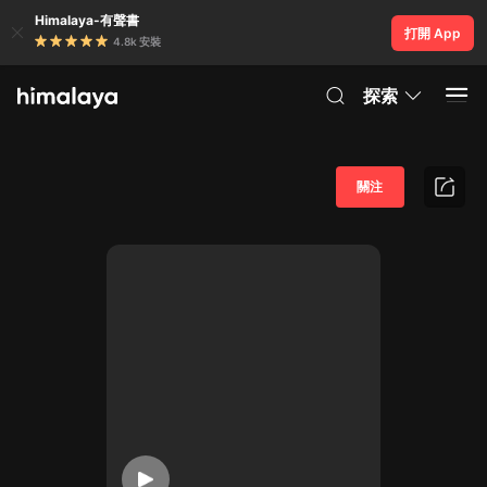
Himalaya-有聲書
打開 App
4.8k 安裝
探索
關注