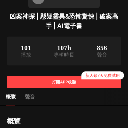
凶案神探 | 懸疑靈異&恐怖驚悚 | 破案高
手 | AI電子書
101
107h
856
播放
專輯時長
聲音
新人領7天免費試用
打開APP收聽
概覽
聲音
概覽