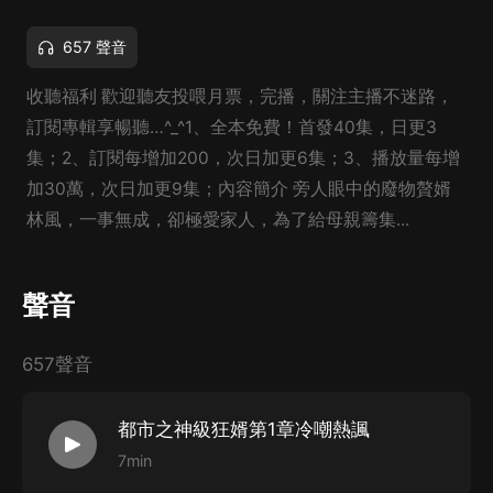
657 聲音
收聽福利 歡迎聽友投喂月票，完播，關注主播不迷路，
訂閱專輯享暢聽…^_^1、全本免費！首發40集，日更3
集；2、訂閱每增加200，次日加更6集；3、播放量每增
加30萬，次日加更9集；內容簡介 旁人眼中的廢物贅婿
林風，一事無成，卻極愛家人，為了給母親籌集...
聲音
657聲音
都市之神級狂婿第1章冷嘲熱諷
7min