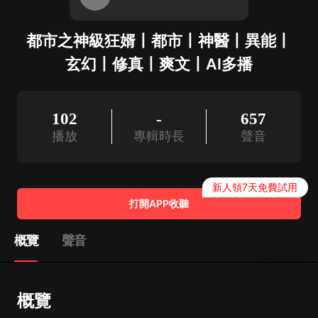
都市之神級狂婿丨都市丨神醫丨異能丨
玄幻丨修真丨爽文丨AI多播
102
-
657
播放
專輯時長
聲音
新人領7天免費試用
打開APP收聽
概覽
聲音
概覽