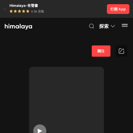
Himalaya-有聲書
打開 App
4.8k 安裝
探索
關注