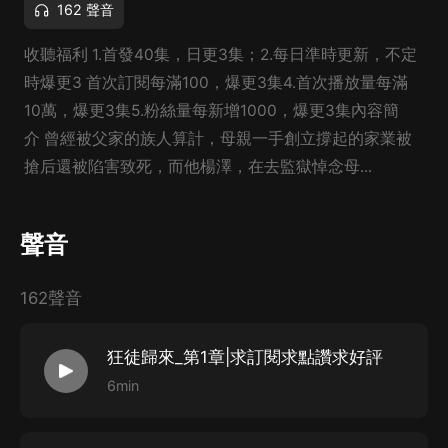
162 聲音
收聽福利 1.首發40集，日更3集；2.每日準時更新，不定
時爆更3 首次訂閱每滿100，爆更3集4.首次播放量每滿
10萬，爆更3集5.粉絲量每新增1000，爆更3集內容簡
介 曾經被父家的族人算計，母親一手創立撐起的家業被
搶后還被陷害致死，而他楊澤，在去監獄悼念母...
聲音
162聲音
狂徒歸來_第1章|求訂閱求點讚求好評
6min