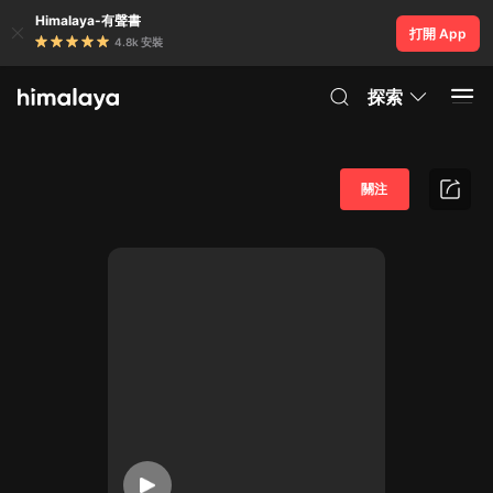
Himalaya-有聲書
打開 App
4.8k 安裝
探索
關注