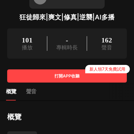
狂徒歸來|爽文|修真|逆襲|AI多播
101
-
162
播放
專輯時長
聲音
新人領7天免費試用
打開APP收聽
概覽
聲音
概覽