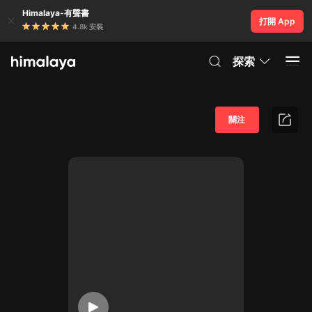
Himalaya-有聲書
打開 App
4.8k 安裝
探索
關注