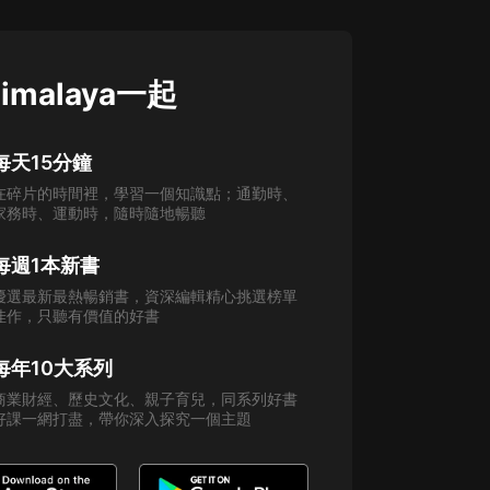
imalaya一起
每天15分鐘
在碎片的時間裡，學習一個知識點；通勤時、
家務時、運動時，隨時隨地暢聽
每週1本新書
優選最新最熱暢銷書，資深編輯精心挑選榜單
佳作，只聽有價值的好書
每年10大系列
商業財經、歷史文化、親子育兒，同系列好書
好課一網打盡，帶你深入探究一個主題