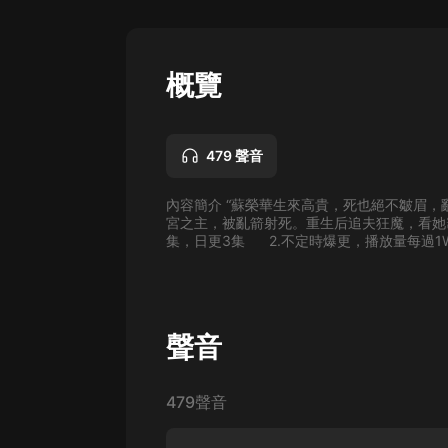
懸疑
科幻
概覽
好書精講
外語
479 聲音
耽美
內容簡介 “蘇榮華生來高貴，死也絕不皺眉，
認知思維
宮之主，被亂箭射死。重生后追夫狂魔，看她霸
集，日更3集 2.不定時爆更，播放量每過1W必
人文
音樂
粵語
聲音
頭條
479聲音
娛樂