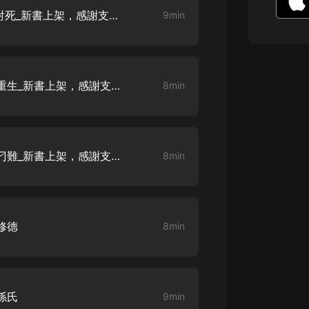
生命科學篇1-2·猴子警長科學探案記|
重生之侯門毒后 第1集 亂箭射死_新書上架，感謝支持，求訂閱收藏，五星好評喲
9min
寶寶巴士科普
寶寶巴士
【新民間劇場】我的老千江湖｜ 有聲
的紫襟｜ 魔幻千手
重生之侯門毒后 第2集 莊戶重生_新書上架，感謝支持，求訂閱收藏，五星好評喲
8min
有聲的紫襟
《夜色鋼琴曲》
夜色鋼琴曲趙海洋
重生之侯門毒后 第3集 故意刁難_新書上架，感謝支持，求訂閱收藏，五星好評喲
8min
太荒吞天訣丨熱血玄幻丨紫襟領銜有
聲劇
有聲的紫襟
嫡女貴嫁 | 一刀蘇蘇團隊制作 | 古言
修德
8min
宮鬥重生爽文 多人有聲劇
一刀蘇蘇
中國大案紀實 | 每日一驚案！真實案
件恐怖刑偵尚文
孫氏
9min
大舌頭尚文