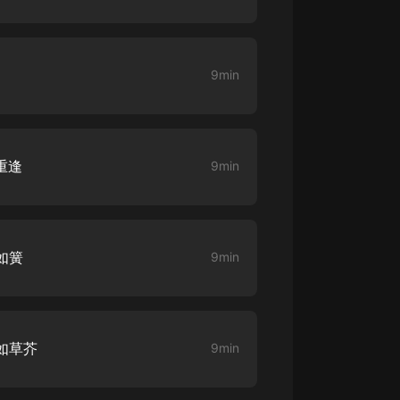
大秦：不裝了，你爹我是秦始皇丨爆
笑穿越丨伍壹劇社多人劇|趙家繼承
人秦朝
伍壹劇社
9min
詭秘之主 | 多人有聲劇丨同名動畫原
著 | 西幻克蘇魯 | 烏賊作品
8082Audio
重逢
9min
重生1980：開局迎娶姐姐閨蜜丨頭
陀淵領銜丨重生八零丨精品多人有聲
劇
頭陀淵講故事
成何體統丨雙穿反套路爆笑爽文丨冷
如簧
9min
月淺淺&倔強的小紅丨精品多人有聲
劇
o冷月淺淺o
如草芥
9min