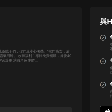
灰姑娘音樂
郭德綱於謙相聲全集
與H
德雲社郭德綱相聲VIP
安全警長啦咘啦哆·假期篇|新篇章加
更|寶寶巴士故事
寶寶巴士
亂臣賊子們，你們且小心著些。”侯門嫡女，后
凡人修仙傳|楊洋主演影視原著|薑廣
氣回歸。 收聽福利 1.專輯免費暢聽，首發40
濤配音多播版本
爆更 演員角色 制作...
光合積木
摸金天師【第一季】（紫襟演播）
有聲的紫襟
無敵六皇子|爆笑穿越|無敵流皇子|安
燃領銜有聲小說
安燃