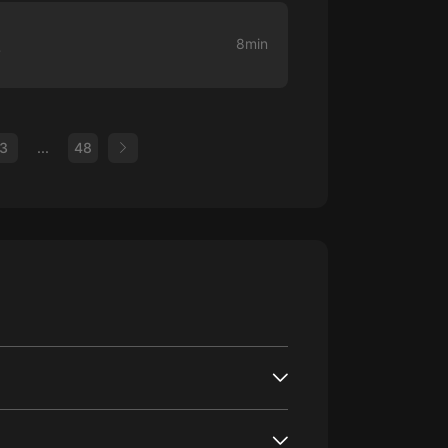
人
8min
3
...
48