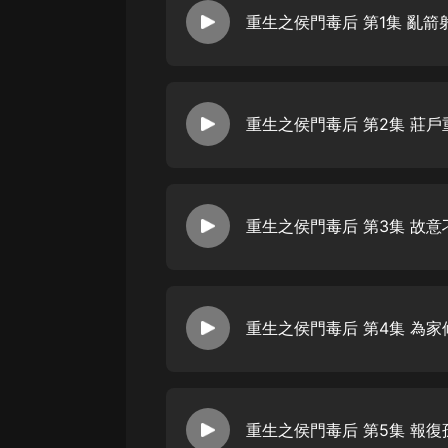
經典名著
人物傳記
電影
生活
英語
日語
課程
少兒教育
二次元
重生之侯門毒后 第4集 為家
教育培訓
IT科技
汽車
重生之侯門毒后 第5集 報復