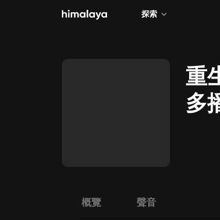
探索
全部
小說
重生
個人成長
多
相聲評書
兒童
歷史
情感治愈
健康養生
商業財經
概覽
聲音
廣播劇