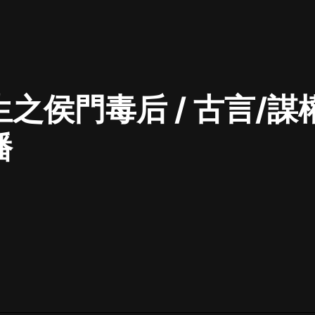
最佳女婿｜都市異能多人有聲劇｜一
種侃侃｜有聲小說
之侯門毒后 / 古言/謀權
一種侃侃
米小圈上學記:一二三年級 | 暢銷出版
播
物
米小圈
破壞者聯盟篇1-4季·猴子警長科學探
案記|寶寶巴士
寶寶巴士
大奉打更人丨頭陀淵領銜多人有聲
劇|暢聽全集|王鶴棣、田曦薇主演影
視劇原著|賣報小郎君
頭陀淵講故事
總有這樣的歌只想一個人聽