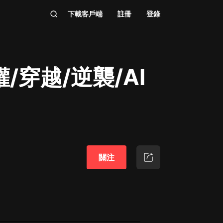
下載客戶端
註冊
登錄
/穿越/逆襲/AI
關注