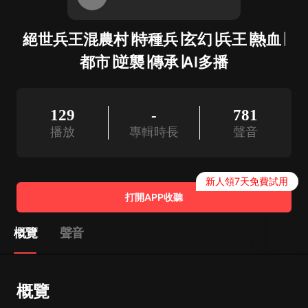
絕世兵王混農村∣特種兵∣玄幻∣兵王∣熱血∣
都市∣逆襲∣傳承∣AI多播
129
-
781
播放
專輯時長
聲音
新人領7天免費試用
打開APP收聽
概覽
聲音
概覽