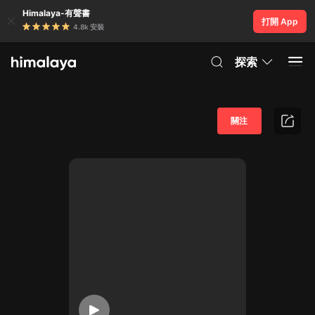
Himalaya-有聲書
打開 App
4.8k 安裝
探索
關注