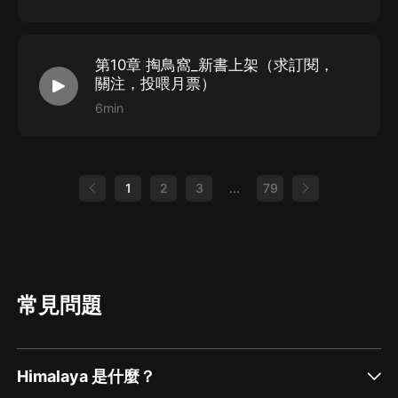
第10章 掏鳥窩_新書上架（求訂閱，
關注，投喂月票）
6min
1
2
3
...
79
常見問題
Himalaya 是什麼？