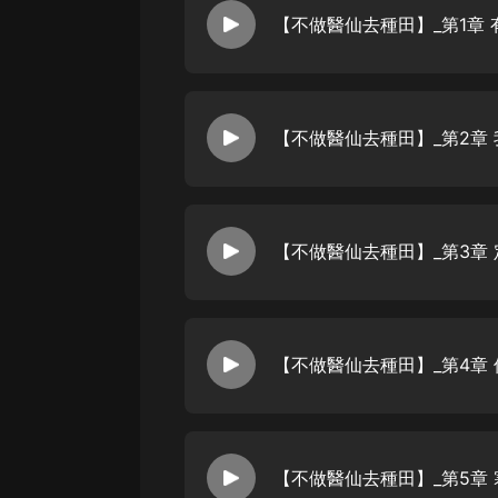
經典名著
人物傳記
電影
生活
英語
日語
課程
少兒教育
二次元
教育培訓
IT科技
汽車