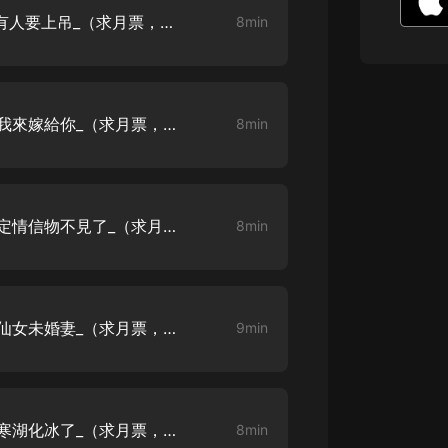
生命科學篇1-2·猴子警長科學探案記|
【不做醫仙去種田】_第1章 有人要上吊_（求月票，求打賞，求訂閱）
8min
寶寶巴士科普
寶寶巴士
【新民間劇場】我的老千江湖｜ 有聲
的紫襟｜ 魔幻千手
【不做醫仙去種田】_第2章 我來嫁給你_（求月票，求打賞，求訂閱）
8min
有聲的紫襟
《夜色鋼琴曲》
夜色鋼琴曲趙海洋
【不做醫仙去種田】_第3章 定情信物不見了_（求月票，求打賞，求訂閱）
8min
太荒吞天訣丨熱血玄幻丨紫襟領銜有
聲劇
有聲的紫襟
嫡女貴嫁 | 一刀蘇蘇團隊制作 | 古言
【不做醫仙去種田】_第4章 仙女未婚妻_（求月票，求打賞，求訂閱）
9min
宮鬥重生爽文 多人有聲劇
一刀蘇蘇
中國大案紀實 | 每日一驚案！真實案
件恐怖刑偵尚文
【不做醫仙去種田】_第5章 寒湖化冰了_（求月票，求打賞，求訂閱）
8min
大舌頭尚文