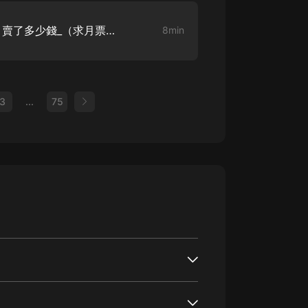
【不做醫仙去種田】_第10章 賣了多少錢_（求月票，求打賞，求訂閱）
8min
3
...
75