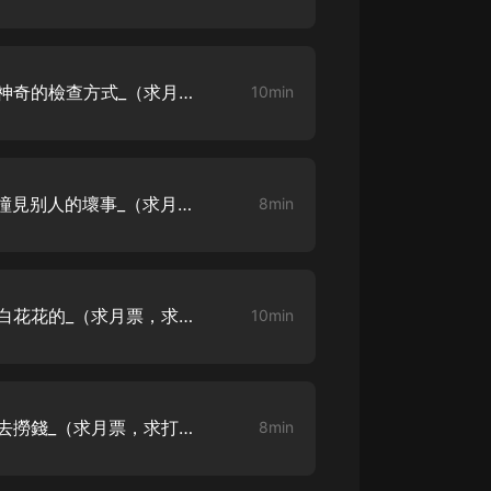
大秦：不裝了，你爹我是秦始皇丨爆
笑穿越丨伍壹劇社多人劇|趙家繼承
人秦朝
伍壹劇社
【不做醫仙去種田】_第6章 神奇的檢查方式_（求月票，求打賞，求訂閱）
10min
詭秘之主 | 多人有聲劇丨同名動畫原
著 | 西幻克蘇魯 | 烏賊作品
8082Audio
【不做醫仙去種田】_第7章 撞見别人的壞事_（求月票，求打賞，求訂閱）
8min
重生1980：開局迎娶姐姐閨蜜丨頭
陀淵領銜丨重生八零丨精品多人有聲
劇
頭陀淵講故事
成何體統丨雙穿反套路爆笑爽文丨冷
【不做醫仙去種田】_第8章 白花花的_（求月票，求打賞，求訂閱）
10min
月淺淺&倔強的小紅丨精品多人有聲
劇
o冷月淺淺o
【不做醫仙去種田】_第9章 去撈錢_（求月票，求打賞，求訂閱）
8min