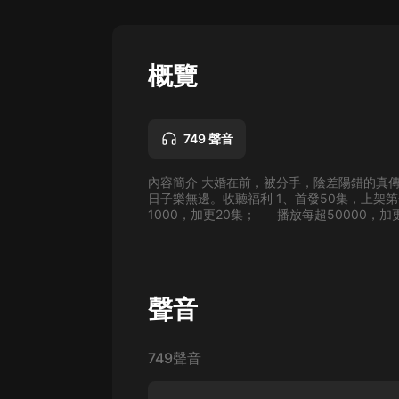
懸疑
科幻
概覽
好書精講
外語
749 聲音
耽美
內容簡介 大婚在前，被分手，陰差陽錯的真
認知思維
日子樂無邊。收聽福利 1、首發50集，上架第
1000，加更20集； 播放每超50000，加更
人文
音樂
粵語
聲音
頭條
749聲音
娛樂