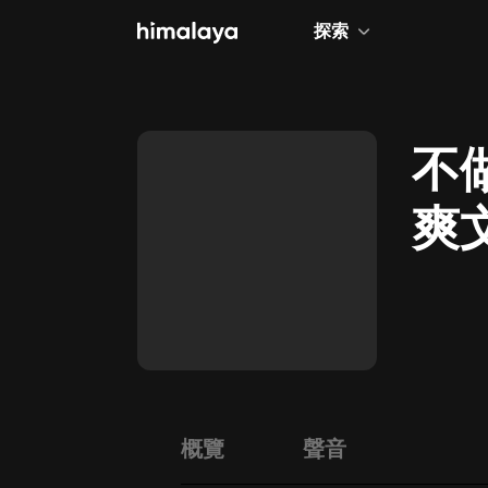
探索
全部
小說
不
個人成長
爽
相聲評書
兒童
歷史
情感治愈
健康養生
商業財經
概覽
聲音
廣播劇