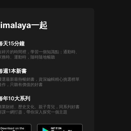
imalaya一起
每天15分鐘
在碎片的時間裡，學習一個知識點；通勤時、
家務時、運動時，隨時隨地暢聽
每週1本新書
優選最新最熱暢銷書，資深編輯精心挑選榜單
佳作，只聽有價值的好書
每年10大系列
商業財經、歷史文化、親子育兒，同系列好書
好課一網打盡，帶你深入探究一個主題