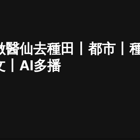
最佳女婿｜都市異能多人有聲劇｜一
種侃侃｜有聲小說
做醫仙去種田丨都市丨
一種侃侃
米小圈上學記:一二三年級 | 暢銷出版
文丨AI多播
物
米小圈
破壞者聯盟篇1-4季·猴子警長科學探
案記|寶寶巴士
寶寶巴士
大奉打更人丨頭陀淵領銜多人有聲
劇|暢聽全集|王鶴棣、田曦薇主演影
視劇原著|賣報小郎君
頭陀淵講故事
總有這樣的歌只想一個人聽