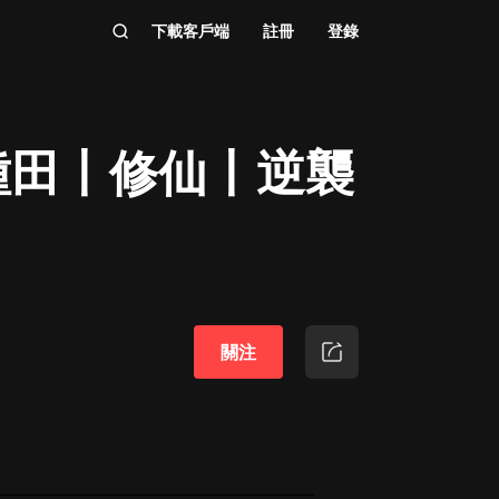
下載客戶端
註冊
登錄
種田丨修仙丨逆襲
關注