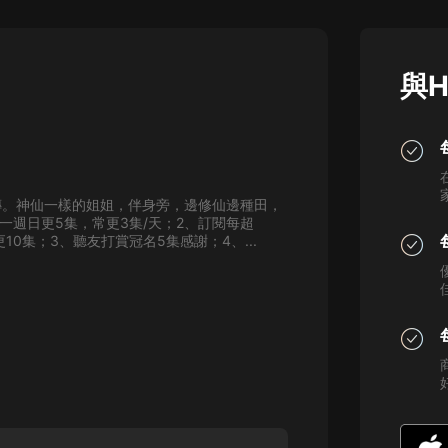
灰姑娘音樂
郭德綱於謙相聲全集
與H
德雲社郭德綱相聲VIP
安全警長啦咘啦哆·假期篇|新篇章加
更|寶寶巴士故事
寶寶巴士
傳。神仙一樣的姐姐，伴身旁，邊修仙邊種田，
凡人修仙傳|楊洋主演影視原著|薑廣
一週日更5集，常更3集/天；2、訂閱每超
濤配音多播版本
10集；3、聽友打賞冠名5集感謝；4、...
光合積木
摸金天師【第一季】（紫襟演播）
有聲的紫襟
無敵六皇子|爆笑穿越|無敵流皇子|安
燃領銜有聲小說
安燃