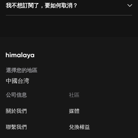
我不想訂閱了，要如何取消？
通過網頁端訂閱如何取消？
點擊這裡
通過手機端訂閱如何取消？
選擇您的地區
Apple Store取消訂閱
中國台湾
方法
Google Play取消訂閱方法
公司信息
社區
關於我們
媒體
聯繫我們
兌換權益