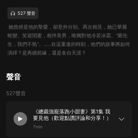
527 聲音
她曾經是他的摯愛，卻意外分别。再次相見，她已華麗
蛻變。笑迎閨蜜，相伴美男，唯獨對他冷若冰霜。“藺先
生，我們不熟”。......在這重逢的時刻，他們的故事將如何
演繹？是再續前緣，還是各自天涯？
聲音
527聲音
《總裁強寵落跑小甜妻》第1集 我
要見他（歡迎點讚評論和分享！）
7min
她曾經是他的摯愛，卻意外分别。再次相見，她已
華麗蛻變。笑迎閨蜜，相伴美男，唯獨對他冷若冰