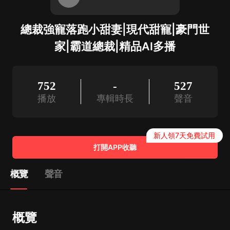
總裁強寵落跑小甜妻|現代甜寵|豪門世
家|霸道總裁|精品AI多播
752
-
527
播放
專輯時長
聲音
新人領7天免費試用
打開APP收聽
概覽
聲音
概覽