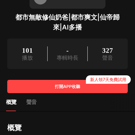
都市無敵修仙奶爸|都市爽文|仙帝歸
來|AI多播
101
-
327
播放
專輯時長
聲音
新人領7天免費試用
打開APP收聽
概覽
聲音
概覽