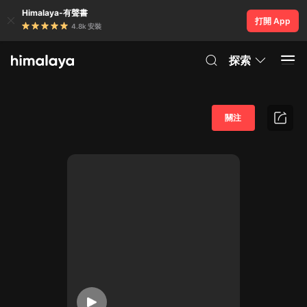
Himalaya-有聲書
打開 App
4.8k 安裝
探索
關注