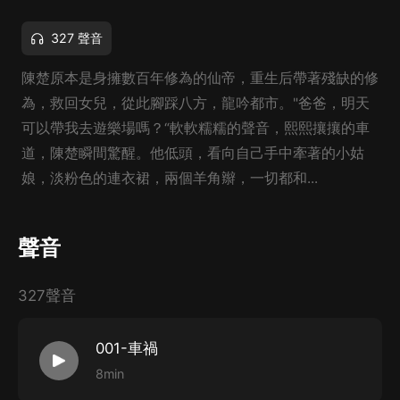
327 聲音
陳楚原本是身擁數百年修為的仙帝，重生后帶著殘缺的修
為，救回女兒，從此腳踩八方，龍吟都市。"爸爸，明天
可以帶我去遊樂場嗎？“軟軟糯糯的聲音，熙熙攘攘的車
道，陳楚瞬間驚醒。他低頭，看向自己手中牽著的小姑
娘，淡粉色的連衣裙，兩個羊角辮，一切都和...
聲音
327聲音
001-車禍
8min