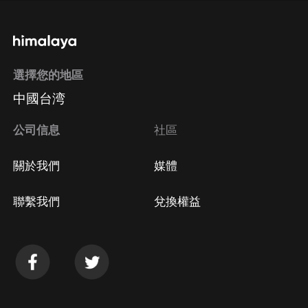
通過手機端訂閱如何取消？
選擇您的地區
Apple Store取消訂閱
中國台湾
方法
Google Play取消訂閱方法
公司信息
社區
關於我們
媒體
聯繫我們
兌換權益