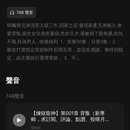
748 聲音
韓楓替兄弟頂罪入獄三年,回家之后,發現家產兄弟被占,老
婆背叛,親生女兒身患重病,危在旦夕,還被捐了眼角膜,此仇
不報,枉為男人...收聽福利 1、首發50集，日更5集；2、
聽友打賞指定章節制作后期五章，並冠名感謝。無特别指
定，由主播自行選擇章節； 3、不...
聲音
748聲音
【煉獄龍神】第001章 背叛（新專
輯，求訂閱、評論、點讚、投喂月
票）
9min