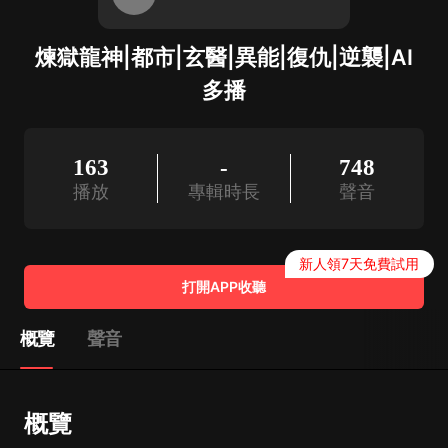
煉獄龍神|都市|玄醫|異能|復仇|逆襲|AI
多播
163
-
748
播放
專輯時長
聲音
新人領7天免費試用
打開APP收聽
概覽
聲音
概覽