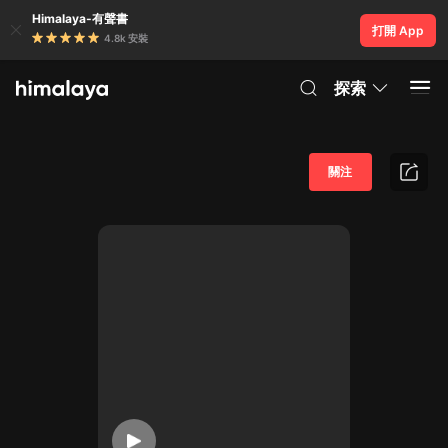
Himalaya-有聲書
打開 App
4.8k 安裝
探索
關注