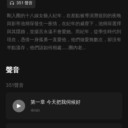
351 聲音
剛入圈的十八線女藝人紀年，在差點被導演潛規則的夜晚
與影帝池簡琛發生一夜情，在紀年的威脅下，池簡琛選擇
與其隱婚，並揚言永遠不會愛她。而紀年，從學生時代到
現在，憑借一身孤勇一直愛他，他們做愛無數次，卻没有
半點溫存，他們該如何相處......圈內老...
聲音
351聲音
第一章 今天把我伺候好
4min