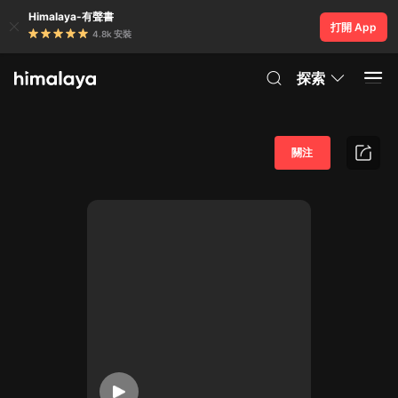
Himalaya-有聲書
打開 App
4.8k 安裝
探索
關注