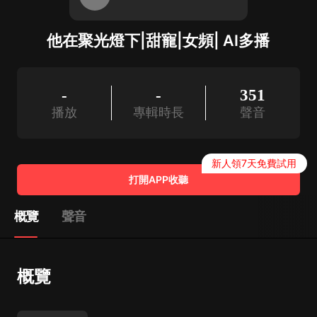
他在聚光燈下|甜寵|女頻| AI多播
-
-
351
播放
專輯時長
聲音
新人領7天免費試用
打開APP收聽
概覽
聲音
概覽