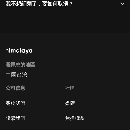
我不想訂閱了，要如何取消？
通過網頁端訂閱如何取消？
點擊這裡
通過手機端訂閱如何取消？
選擇您的地區
Apple Store取消訂閱
中國台湾
方法
Google Play取消訂閱方法
公司信息
社區
關於我們
媒體
聯繫我們
兌換權益