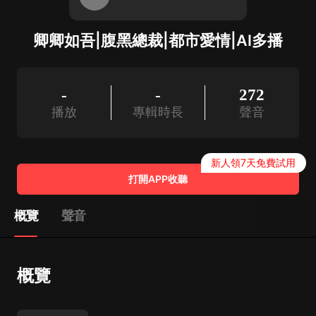
卿卿如吾|腹黑總裁|都市愛情|AI多播
-
-
272
播放
專輯時長
聲音
新人領7天免費試用
打開APP收聽
概覽
聲音
概覽