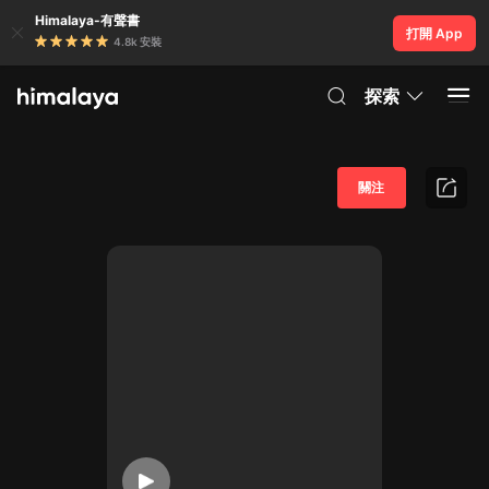
Himalaya-有聲書
打開 App
4.8k 安裝
探索
關注