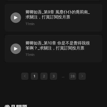
卿卿如吾_第9章 風塵仆仆的喬荊南_
求關注，打賞訂閱投月票
11min
卿卿如吾_第10章 你是不是覺得我很
笨啊？_求關注，打賞訂閱投月票
11min
1
2
3
...
28