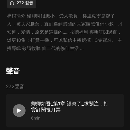
272 聲音
專輯簡介 楊卿卿很膽小，受人欺負，稀里糊塗是嫁了
人，被夫家厭棄，直到遇到歸國的夫家腹黑俊俏小叔，才
知道，愛情，原來是這樣的......收聽福利 專輯訂閱過百，
爆更10集；打賞主播，可以私信主播選擇1-3集冠名。 主
播專輯 敬請收聽 仙二代的修仙生活 ...
聲音
272聲音
卿卿如吾_第1章 誤會了_求關注，打
賞訂閱投月票
6min