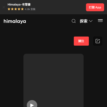
Himalaya-有聲書
打開 App
4.8k 安裝
探索
關注