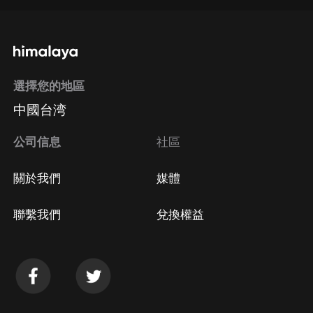
通過手機端訂閱如何取消？
選擇您的地區
Apple Store取消訂閱
中國台湾
方法
Google Play取消訂閱方法
公司信息
社區
關於我們
媒體
聯繫我們
兌換權益