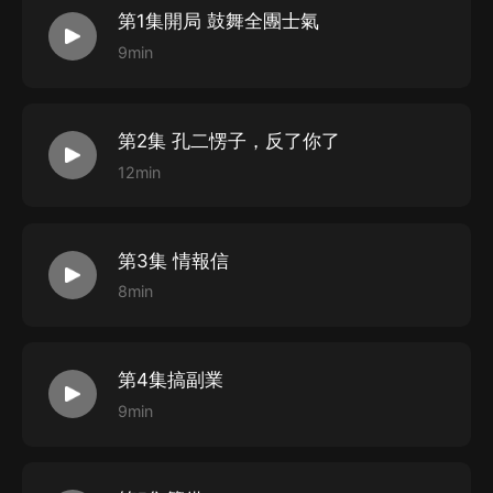
第1集開局 鼓舞全團士氣
起跟隨孔捷團長一起來體驗那一場場世界反法西斯鬥爭的
9min
正義之戰！牢記歷史緬懷革命先烈，從而倍加珍惜今天來
目前小說上架，前20集VIP免費收聽，日更保底3
之不易的和平與安寧，珍惜我們的幸福生活！相信這也是
集，每單週播放量過萬，將為朋友們日更5集，並視訂閱
作家寫作這部優秀大作的初衷吧。
播放情況不定期爆更。
第2集 孔二愣子，反了你了
喜歡軍事、歷史的寶子們千萬不要錯過喲！
12min
在此向所有支持專輯，收聽訂閱專輯，投送月票發表
評論的朋友們表示最真誠的謝意，您的支持鼓勵是我加油
第3集 情報信
努力的原動力！祝朋友們聽得愉快，敬請多提寶貴意見和
8min
建議，並在后續制作中吸引聽取，期待產出更多更好的優
秀作品回饋朋友們的深情厚意，感恩有你，有緣再見！
第4集搞副業
9min