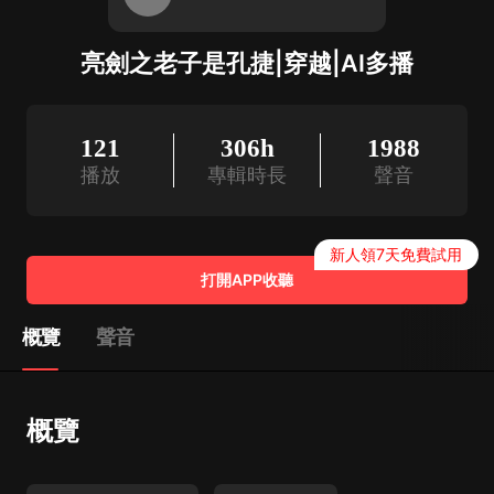
亮劍之老子是孔捷|穿越|AI多播
121
306h
1988
播放
專輯時長
聲音
新人領7天免費試用
打開APP收聽
概覽
聲音
概覽