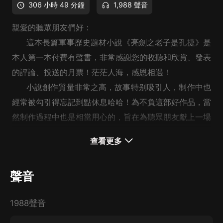
306 小時 49 分鐘
1,988 聲音
親愛的聽眾朋友們好：
這本長篇軍事歷史題材小說《亮劍之老子是孔捷》是
本人第一本付費有聲書，非常感謝您的收聽和欣賞、發表
的評論、投送的月票！茫茫人海，感恩相遇！
小說創作質量非常之高，故事特别吸引人，制作中也
經常被勾引得忘記到點休息哈哈！為不負這部好作品，當
然制作過程中也是相當用心的，旨在為聽眾朋友獻上一場
聽覺盛宴！
查看更多
作者孔傑穿越來到亮劍世界對孔捷並不陌生，反而是
相當熟悉。在系統中孔捷軍事指揮思想和軍事能力都有很
聲音
大的不同，超高的戰略戰術等綜合能力帶來了強大的自信
心，也時常霸氣側露，令其指揮的獨立團在亮劍世界大放
1988聲音
異彩，甚至電視劇中的給人留下深刻印象的李雲龍團長也
常常吃癟，老李那等霸氣也難掩孔團長的鋒芒。讓我們一