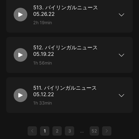
513. バイリンガルニュース
05.26.22
2h 19min
Twitter解離、お節介アルゴリズム、Moon to
Mars、道徳反復効果、など
512. バイリンガルニュース
05.19.22
1h 56min
ストレス行動進化、子孫の性別、ビデオゲーム萬
歳、いて座Aスター、など
511. バイリンガルニュース
05.12.22
1h 33min
性的スキル、歯に海苔、イーロン脅迫、
DeepMindアップデート、など
1
2
3
...
52