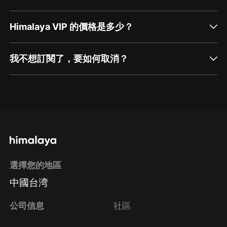
Himalaya VIP 的價格是多少？
我不想訂閱了，要如何取消？
通過網頁端訂閱如何取消？
點擊這裡
通過手機端訂閱如何取消？
選擇您的地區
Apple Store取消訂閱
中國台湾
方法
Google Play取消訂閱方法
公司信息
社區