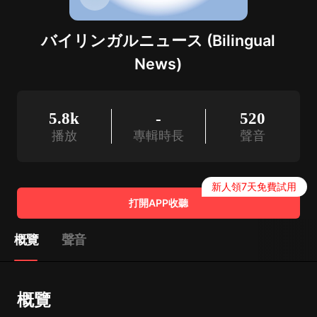
バイリンガルニュース (Bilingual
News)
5.8k
-
520
播放
專輯時長
聲音
新人領7天免費試用
打開APP收聽
概覽
聲音
概覽