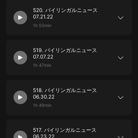
Japanese language ability!
520. バイリンガルニュース
07.21.22
1h 50min
効果的謝罪動畫、人口減少、など
519. バイリンガルニュース
07.07.22
1h 47min
痛みインプラント、席順運命、KDDI圏外、軍事宇
宙計畫、など
518. バイリンガルニュース
06.30.22
1h 49min
夜勤共感無理、摂食交配相手、交配経験有無、中
國犯罪予測、など
517. バイリンガルニュース
06.23.22