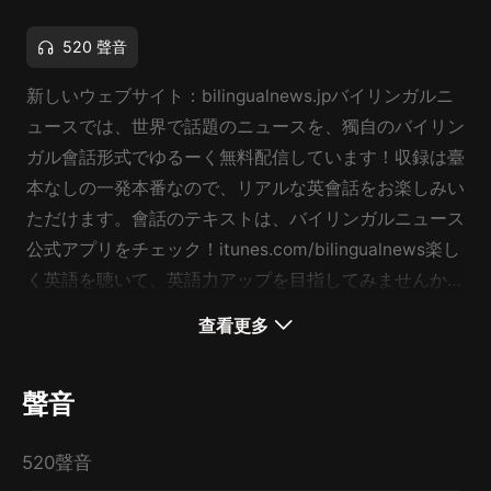
520 聲音
新しいウェブサイト：bilingualnews.jpバイリンガルニ
ュースでは、世界で話題のニュースを、獨自のバイリン
ガル會話形式でゆるーく無料配信しています！収録は臺
本なしの一発本番なので、リアルな英會話をお楽しみい
ただけます。會話のテキストは、バイリンガルニュース
公式アプリをチェック！itunes.com/bilingualnews楽し
く英語を聴いて、英語力アップを目指してみませんか？
Bilingual News is a free English and Japanese news
查看更多
podcast. Casual and unedited colloquial language
learning experience through a weekly review of
聲音
relevant news topics! Transcriptions for each episode
are available via the Bilingual News: Transcripts app
520聲音
at itunes.com/bilingualnews. Join us and improve your