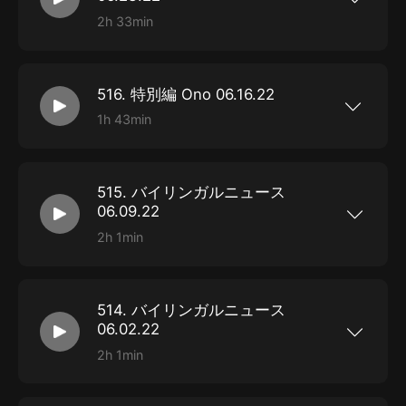
2h 33min
無限の欲望、攻撃の快楽、UFO調査NASA、人類
の終焉LaMDA、など
516. 特別編 Ono 06.16.22
1h 43min
ゲスト: NASAジェット推進研究所の小野雅裕さん
515. バイリンガルニュース
06.09.22
2h 1min
メイク自己肯定感、速攻抗うつ、人型ロボット訓
練、アミノ酸小惑星、など
514. バイリンガルニュース
06.02.22
2h 1min
世代の性格差、楽観悲観認知能力、雲の遊戯動
畫、名前の流行進化、など