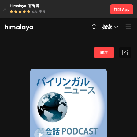
Himalaya-有聲書
打開 App
4.8k 安裝
探索
關注