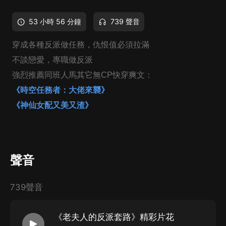
53 小時 56 分鐘
739 聲音
穿成各種反派做任務，仇恨值必須拉滿
不談戀愛，專職做反派
強烈推薦同班人馬其它無CP快穿爽文：
《時空任務者：大佬來襲》
《神仙女配又美又渣》
聲音
739聲音
《老夫人的反派套路》精彩片花