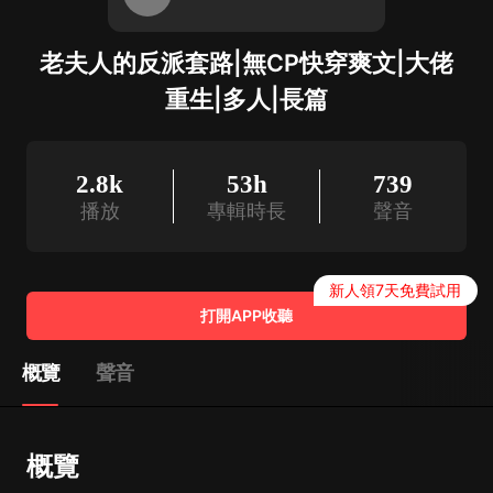
老夫人的反派套路|無CP快穿爽文|大佬
重生|多人|長篇
2.8k
53h
739
播放
專輯時長
聲音
新人領7天免費試用
打開APP收聽
概覽
聲音
概覽