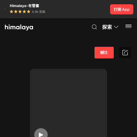
Himalaya-有聲書
打開 App
4.8k 安裝
探索
關注