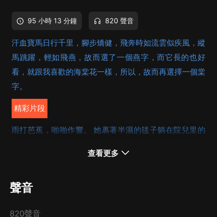
95 小時 13 分鐘
820 聲音
汗血寶馬日行千里，腳步矯健，飛奔時如流雲似疾風，縱
馬跳躍，輕如飛燕，故而選了一個燕字，而它長的也好
看，就跟我喜歡的海棠花一樣，所以，故而再選擇一個棠
字。
精彩片段
雨打芭蕉，啪啪作響。 她裹著半濕的毯子躺在院兒里的
搖椅上，緊閉著雙眼和這種雨中特有的所謂“鳥鳴山更幽”
查看更多
的寧靜融為一體，讓他人，甚至整個世界都感受不到她的
存在。如非近看時仍可看到那漂亮且濃密的睫毛會時不時
聲音
地有著細微的動作，我會以為她已睡著，或者，也許永遠
都不願意再醒來了！ 想象著她那雙在睜開的霎那就會煥
820聲音