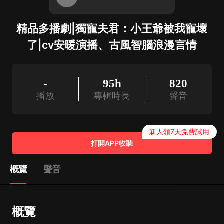
精品多播劇|獨寵夫君：小王爺被我寵壞
了|cv安暖演播、古風智腦浪漫言情
-
95h
820
播放
專輯時長
聲音
新人領7天免費試用
打開APP收聽
概覽
聲音
概覽