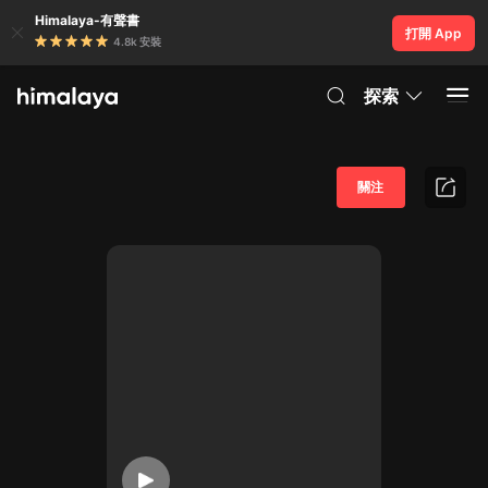
Himalaya-有聲書
打開 App
4.8k 安裝
探索
關注