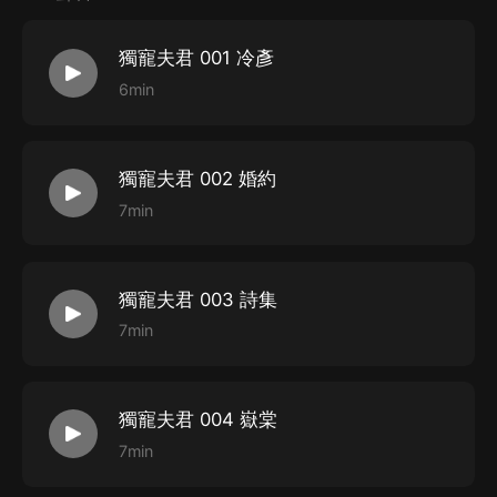
發出那足以讓世界回春的生命力的眼眸，我不知道，她為
何要在每年夏季的細雨天，都用這樣的方式來讓世界忽略
獨寵夫君 001 冷彥
她的存在。 “媽媽！這樣會著涼的！” 我用自認為足夠引
6min
起她注意的音量叫她，可是没想到，聲音從嗓子眼兒里發
出后卻變得如此的微弱，甚至連我自己都覺得太小氣了。
“媽”本已出口的字眼無法收回。可我卻不想再繼續下去。
獨寵夫君 002 婚約
這樣的意境，讓人實在是不忍打擾，也不容破壞。 我知
7min
道媽媽喜歡芭蕉樹，尤其喜歡雨打芭蕉葉時候發出的聲
響。 她說，每一顆芭蕉樹都會說故事。那些它們默默見
獨寵夫君 003 詩集
證的，發生在那個年代的，居住在那個園子里的人們的故
7min
事。那如泣如訴，如樂如語的聲音是主角們曾經來過的最
好證明。
獨寵夫君 004 嶽棠
7min