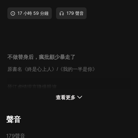
17 小時 59 分鐘
179 聲音
不做替身后，瘋批顧少暴走了
原書名《終是心上人》/《我的一半是你》
晉江虐情現言賺爆眼淚
全網美強慘女主top1
查看更多
錯愛白月光，追妻火葬場
聲音
179聲音
內容簡介