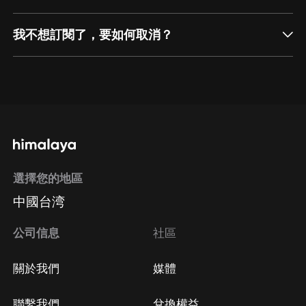
我不想訂閱了，要如何取消？
通過網頁端訂閱如何取消？
點擊這裡
通過手機端訂閱如何取消？
選擇您的地區
Apple Store取消訂閱
中國台湾
方法
Google Play取消訂閱方法
公司信息
社區
關於我們
媒體
聯繫我們
兌換權益