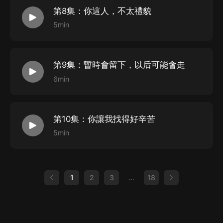
第8集：你這人，不太禮貌
購買須知
5min
1、本作品為付費有聲書，購買成功后，即可收聽。
2
、版權歸原作者所有，嚴禁翻錄成任何形式，嚴禁在任
第9集：暫時會留下，以后可能會走
何第三方平臺傳播，違者將追究其法律責任。
6min
3
、如在充值／購買環節遇到問題，您可通過頁面右上方
按鈕，將頁面分享至微信內使用微信支付完成購買。
第10集：你讓我找得好辛苦
4
、在購買過程中，如果您有任何問題，可以按以下步驟
5min
谘詢在線客服：
第一步：您可在喜馬拉雅
APP
【賬號
-
聯系客服】中谘詢
在線客服；
1
2
3
...
18
第二步：如果您無法聯系上
APP
內在線客服，可關注
【喜馬拉雅
APP
】公眾號，通過下方菜單欄里【我的
-
在
線客服】谘詢在線客服；