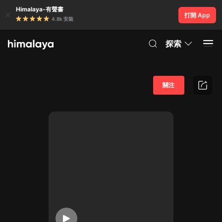
Himalaya-有聲書
打開 App
4.8k 安裝
探索
關注