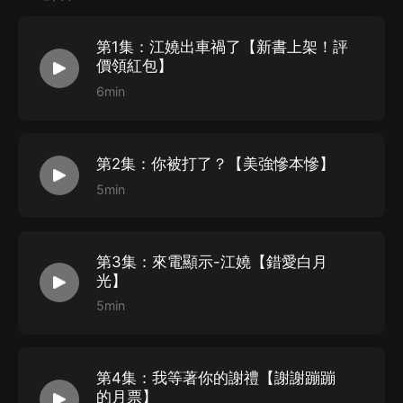
第1集：江嬈出車禍了【新書上架！評
他在她最愛的時候傷她整她
價領紅包】
她在他最愛她的時候，離開
6min
哭爆全網的顧行南和江念的錯愛糾纏，一紙素描讓顧行南
錯愛了江嬈十多年，
第2集：你被打了？【美強慘本慘】
他機關算儘步步為營，想要把江嬈承受的傷害都報復到
5min
“罪魁禍首”江念身上，
殊不知造化弄人，一切都是錯位的愛，當顧行南得知真
相，江南已遠走雲南，
第3集：來電顯示-江嬈【錯愛白月
他瘋了一樣的找她……直到“老公，我和寶寶回來了”
光】
5min
聽友福利
第4集：我等著你的謝禮【謝謝蹦蹦
的月票】