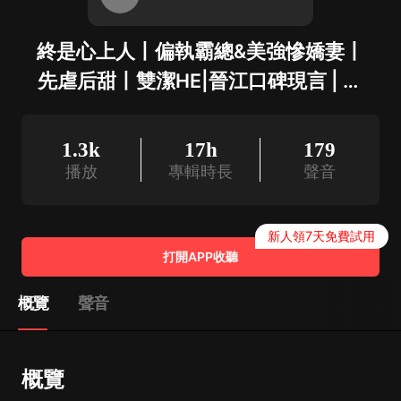
終是心上人丨偏執霸總&美強慘嬌妻丨
先虐后甜丨雙潔HE|晉江口碑現言 | 多
播
1.3k
17h
179
播放
專輯時長
聲音
新人領7天免費試用
打開APP收聽
概覽
聲音
概覽