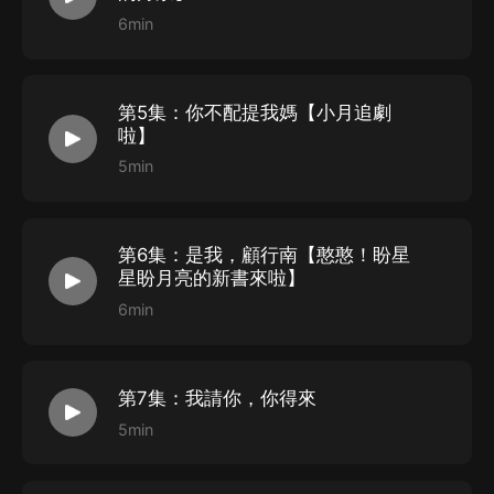
五星好評領紅包+每日追更評論領紅包
6min
第5集：你不配提我媽【小月追劇
啦】
5min
小劇場
《終是心上人》超好哭虐戀言情。
第6集：是我，顧行南【憨憨！盼星
星盼月亮的新書來啦】
婚禮結束后，江念無意聽到堂哥顧簡雲說:“這麼輕易就放
6min
棄了嬈嬈?"一旁的顧行南漫不經心回道:“除了江嬈，娶誰
還不都
一樣。”江念心灰意冷，斬斷了愛的念想和渴望，
拋下一切，飛往中國南方療傷。遠去的機場，顧行南攔住
第7集：我請你，你得來
了江念。顧行南說:“念念，我顧行南今生就非你不可。江
5min
念，留下來。”