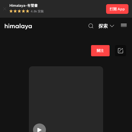
Himalaya-有聲書
打開 App
4.8k 安裝
探索
關注