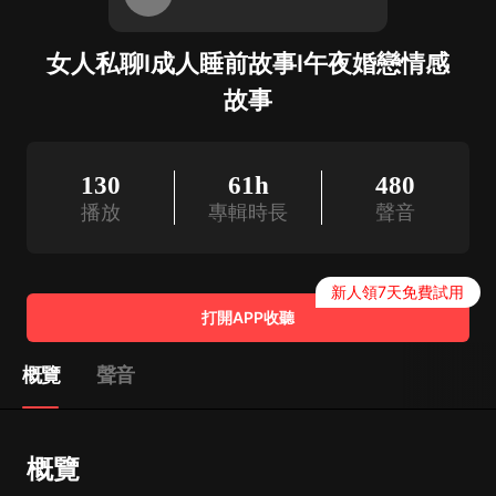
女人私聊I成人睡前故事I午夜婚戀情感
故事
130
61h
480
播放
專輯時長
聲音
新人領7天免費試用
打開APP收聽
概覽
聲音
概覽