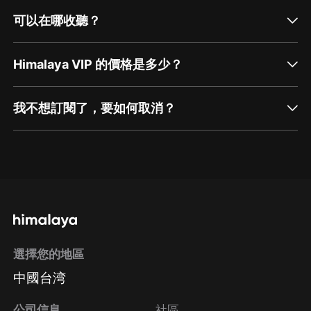
可以在哪收聽？
Himalaya VIP 的價格是多少？
我不想訂閱了，要如何取消？
通過網頁端訂閱如何取消？
點擊這裡
通過手機端訂閱如何取消？
選擇您的地區
Apple Store取消訂閱
中國台湾
方法
Google Play取消訂閱方法
公司信息
社區