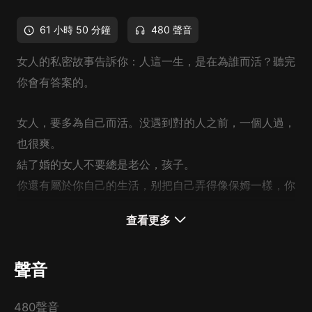
61 小時 50 分鐘
480 聲音
女人的私密故事告訴你：人這一生，是在為誰而活？聽完
你會有答案的。
女人，要多為自己而活。
没遇到對的人之前，一個人過，
也很爽。
結了婚的女人
不要總是老公，孩子。
你還有屬於你自己的生活，别把自己弄得像保姆一樣，你
有了自己的圈子，這樣，你活的才有意思，否則你總是覺
查看更多
得自己的世界就那麼大。
聲音
480聲音