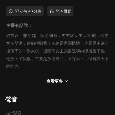
57 小時 43 分鐘
594 聲音
主播有話說：
純古言，非穿越，師徒關系，男主比女主大10歲，但男
女主雙潔，這點很戳我！主線是家國情懷，本是男主為了
復仇下的一盤大棋，但因為女主的豁達和純淨感染了他，
他放下了仇恨，主要是放過自己，不謀天下，但有謀天下
的能力。
查看更多
設定上，女主開始因為家人的故意誤導，一直以為自己是
男孩，所以鬨出不少笑話，而她這種逗比屬性造成的誤
會，也讓情節中有搞笑、有曖昧的元素，而且女主只是年
聲音
紀小，不聖母且有勇有謀，重要的是HE，放心食用！
594聲音