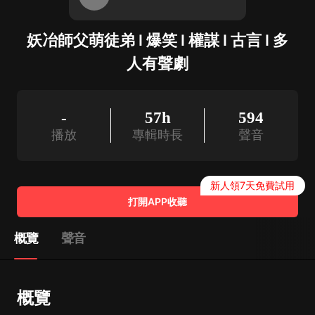
妖冶師父萌徒弟 I 爆笑 I 權謀 I 古言 I 多
人有聲劇
-
57h
594
播放
專輯時長
聲音
新人領7天免費試用
打開APP收聽
概覽
聲音
概覽