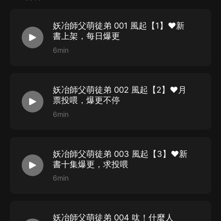
請了很好聽的男女CV來演繹，大量對白堪比廣播劇，希
望大家多來討論你們喜歡的角色或CV。
妖冶師父萌徒弟 001 風起【1】❤新
書上架，每日爆更
6min
出品：喜馬拉雅&閱文集團
作者：紫翊
改編、監制、后期：一境【因為有鎖章，不得不改】
妖冶師父萌徒弟 002 風起【2】❤月
票投喂，爆更不停
6min
專輯簡介：
萌小七從小長在軍營，被當成男孩養大。
妖冶師父萌徒弟 003 風起【3】❤新
她野蠻粗魯，狡詐任性，殺伐決斷，
她覺得
她就是男人。
書十集爆更，求投喂
週霽雪長得很美，武功超絕，謀略天下無人無人能及。
6min
他平日謙和溫醇，知識廣博，待人寬厚，
嗯！他裝的！
有一天，命運安排兩人遇見。
妖冶師父萌徒弟 004 呔！什麼人
於是她終於知道，自己原來是個自己曾看不起的女人。