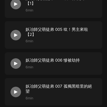
【1】
於是他終於知道，自己原來是個自己最看不起的小人。
6min
他說：小七，我們是師徒，所以我不能和你談戀愛。
她說：師父~我没想和你談戀愛，只是說和你成婚。
他說：……嗯，還是不大合適，我還是你舅舅呢。
妖冶師父萌徒弟 005 呔！男主來啦
【2】
她說：有什麼不合適，那些人太煩，我找他們不如找
6min
你。
他說：小七啊，這個忙不大好幫啊。
她說：師父，你就幫徒弟一把。
妖冶師父萌徒弟 006 慘被劫持
他說：這個……不大好吧。
6min
她說：師父，師父，幫幫忙吧。
他說：好吧，那為師就勉為其難一下，咱們先洞房吧。
？？？？
妖冶師父萌徒弟 007 孤獨黑暗里的絕
望
6min
CAST：