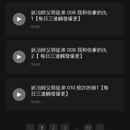
一境：主述、孫慕寒（小七）、太守姬妾、正太們
妖冶師父萌徒弟 008 我和你爹的仇
逐聲：週霽雪
1【每日三連觸發爆更】
蘇沈：陳焱、玄明、孫德、陰無晴、縣太爺
6min
文和：孫毅、慕容泓、賀蘭睿、杜誠毅、孫正義
冰塊&水蒸氣：陳冕、趙清茗、趙鵬、管家、大夫、群雜
魚尾：孫青杉、週磬聲、蘇潛、徐翰墨、王敏之
妖冶師父萌徒弟 009 我和你爹的仇
2【 每日三連觸發爆更】
彥天：玄靈、陳啟、孫智、父東原、木頭
5min
一只阿聲聲：清荷、賀蘭柔
豐亭_小俠：孫夫人、阿朵、先皇后
CV墨夏：元清、孫持、章恒、淳於越、秦九
妖冶師父萌徒弟 010 狡詐的狼1【每
尋薇藍鳴：神農迦陵、婉如
日三連觸發爆更】
dafei：明王陳夙、孫謙、世子、劉公公、張鐵牛、劉師
5min
爺、群雜
姚山：週崇仁、墨竹、孫勤、張小三
小雪糕長睫毛：蘇青、林碧水、八公主、群雜
1
2
3
...
60