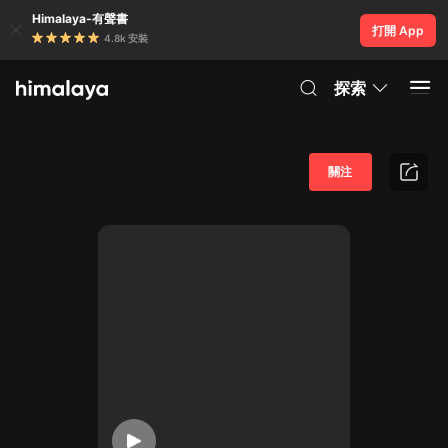
Himalaya-有聲書
打開 App
4.8k 安裝
探索
關注