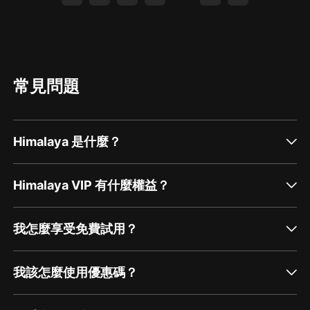
熊貓Victoria：錦瑞、秦月、群雜
夏茉茉：陳雲、錦紅、七公主、群雜
霆霓：蕭皇后、秦媽、王貴妃
芮驚蟄：慶元（十公主）
常見問題
無相空空：孫勇、太守等
Himalaya 是什麼？
Himalaya VIP 有什麼權益？
我怎麼享受免費試用？
我該怎麼使用優惠碼？