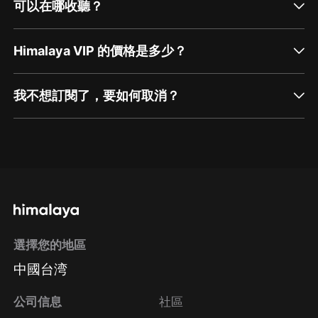
可以在哪收聽？
Himalaya VIP 的價格是多少？
我不想訂閱了，要如何取消？
通過網頁端訂閱如何取消？
點擊這裡
通過手機端訂閱如何取消？
選擇您的地區
Apple Store取消訂閱
中國台湾
方法
Google Play取消訂閱方法
公司信息
社區