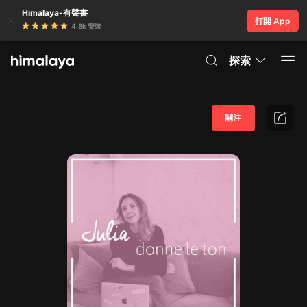
Himalaya-有聲書
打開 App
4.8k 安裝
探索
關注