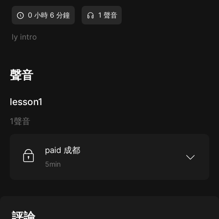
0 小時 6 分鐘
1 聲音
ly
intro
聲音
lesson1
1聲音
paid 成都
5min
paid 成都マネーコンサルタント 市居愛1976年生
まれ。神奈川県出身。2児の母。31歳のときに育
児と仕事のストレスから身體を壊し、メニエール
病を発症。リーマンショックの影響で夫の會社も
倒産。子どもを抱えながら、夫婦無職でお金がな
い恐怖を體験する。先が見えない不安のなか、
評論
「お金の通り道」を整えることで、ムダな出費が