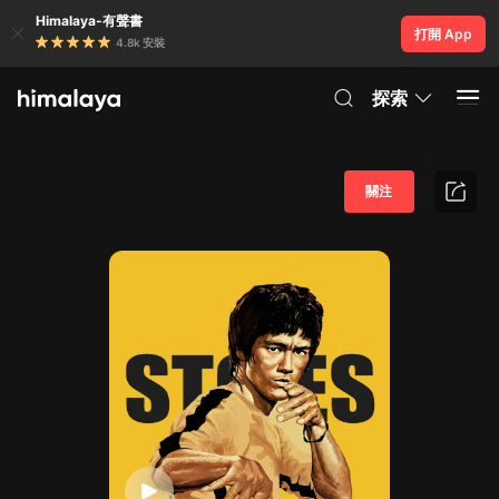
Himalaya-有聲書
打開 App
4.8k 安裝
探索
關注