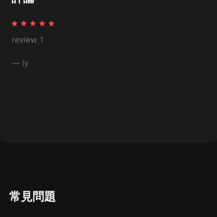
自然と減り、お金が貯まりだすことに気づく。そ
の経験をもとに刊行した著書『お金を整える』
（サンマーク出版）はベストセラーになった。主
婦向けのお金の悩みを解消するコンサルティング
や起業支援アドバイスを行ってお...
review 1
—
ly
常見問題