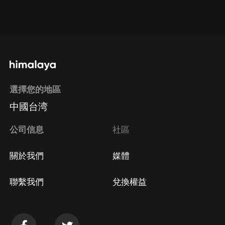
通過網頁端訂閱如何取消？
點擊這裡
通過手機端訂閱如何取消？
選擇您的地區
Apple Store取消訂閱
中國台湾
方法
Google Play取消訂閱方法
公司信息
社區
關於我們
媒體
聯繫我們
兌換權益