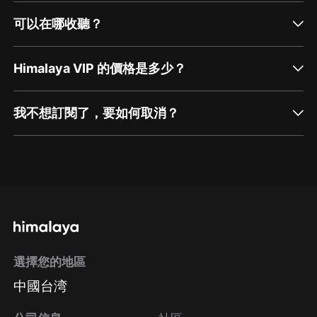
可以在哪收聽？
Himalaya VIP 的價格是多少？
我不想訂閱了，要如何取消？
通過網頁端訂閱如何取消？
點擊這裡
通過手機端訂閱如何取消？
選擇您的地區
Apple Store取消訂閱
中國台湾
方法
Google Play取消訂閱方法