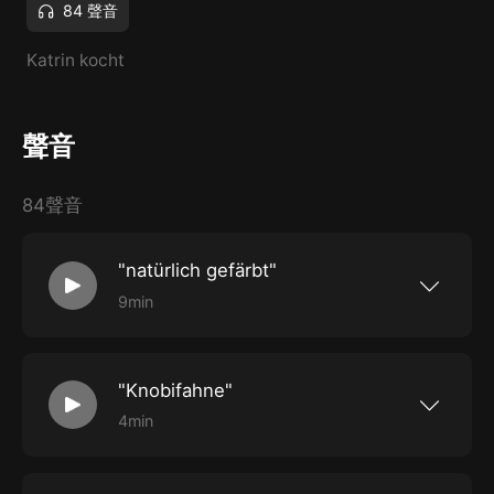
84 聲音
Katrin kocht
聲音
84聲音
"natürlich gefärbt"
9min
Jetzt wird es bunt! Warum Lebensmittelfarbe
kaufen, wenn es auch besser geht. Haben Sie
schon mal Eier mit Heidelbeeren gefäbt? Oder
mit Karottensaft aus der Flasche Kartoffeln
"Knobifahne"
gekocht? Probieren Sie es aus - das ist der
Tipp von Deutschlands erfolgreichster Hobby-
4min
Köchin, Katrin Bunner aus Speyer. Sie ist mit
Die Knobifahne. Geht es auch ohne? Da
Radio Regenbogen Moderator Patrick Gruben
geistern immer mal Mittelchen durch die
bei Radio Regenbogen fürs Thema Genuss
Medien. Wie eine Knobizehe vorher in
zuständig. PS wenn Sie den Podcast gehört
Gurkenwasser eintauchen, dann riecht es nicht.