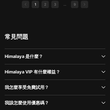
gibt es in Bayern und Baden-Württemberg.
wie gelingt Katrins Joghurt Süppchen?
1
2
3
...
9
Was wächst denn da alles in unseren Wäldern?
Odenwald, Pfälzer Wald, Schwarzwald. Und
wie schmecken die besonders gut?
Wissenswertes zu unseren Pilzen berichtet uns
hier die offiziell beste Hobby-Köchin
Deutschlands, Katrin Bunner aus Speyer. Im
Gespräch mit Radio Regenbogen Moderatorin
Meike Schale. Nice to know vielleicht noch
常見問題
zum Thema Pilze: Weil ein Sohn aus Arizona mit
seinem Vater einen Fleischersatz für die
vegetarische Mutter gesucht hatten, kamen sie
auf den "Bacon-Pilz". Eine spezielle Züchtung
des Austernpilzes. Er schmeckt nach Speck!
Himalaya 是什麼？
Himalaya VIP 有什麼權益？
我怎麼享受免費試用？
我該怎麼使用優惠碼？