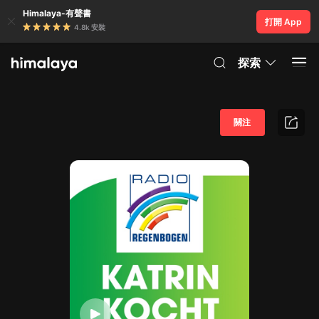
Himalaya-有聲書
打開 App
4.8k 安裝
探索
關注