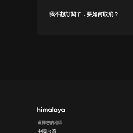
戲曲
我不想訂閱了，要如何取消？
旅遊
免費專區
通過網頁端訂閱如何取消？
點擊這裡
暢銷書
通過手機端訂閱如何取消？
其他
Apple Store取消訂閱方法
G
選擇您的地區
中國台湾