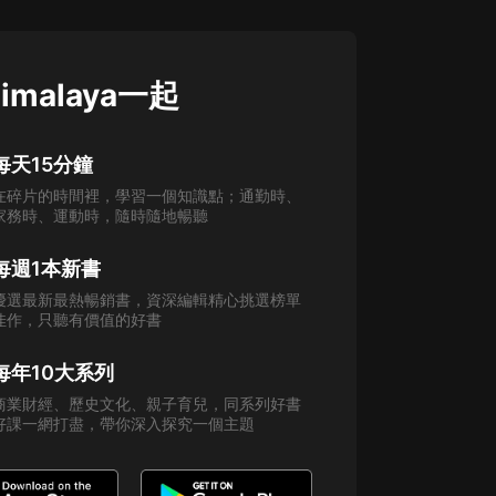
imalaya一起
每天15分鐘
在碎片的時間裡，學習一個知識點；通勤時、
家務時、運動時，隨時隨地暢聽
每週1本新書
優選最新最熱暢銷書，資深編輯精心挑選榜單
佳作，只聽有價值的好書
每年10大系列
商業財經、歷史文化、親子育兒，同系列好書
好課一網打盡，帶你深入探究一個主題