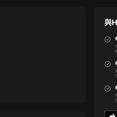
灰姑娘音樂
郭德綱於謙相聲全集
與H
德雲社郭德綱相聲VIP
安全警長啦咘啦哆·假期篇|新篇章加
更|寶寶巴士故事
寶寶巴士
凡人修仙傳|楊洋主演影視原著|薑廣
濤配音多播版本
光合積木
摸金天師【第一季】（紫襟演播）
有聲的紫襟
無敵六皇子|爆笑穿越|無敵流皇子|安
燃領銜有聲小說
安燃