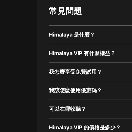
經典名著
常見問題
人物傳記
電影
生活
Himalaya 是什麼？
英語
Himalaya VIP 有什麼權益？
日語
課程
我怎麼享受免費試用？
少兒教育
二次元
我該怎麼使用優惠碼？
教育培訓
可以在哪收聽？
IT科技
汽車
Himalaya VIP 的價格是多少？