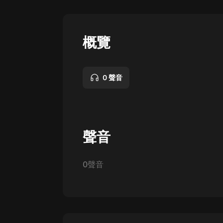
懸疑
科幻
概覽
好書精講
外語
0 聲音
耽美
認知思維
人文
聲音
音樂
0聲音
粵語
頭條
娛樂