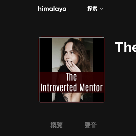
探索
全部
小說
The
個人成長
相聲評書
兒童
歷史
情感治愈
健康養生
商業財經
概覽
聲音
廣播劇