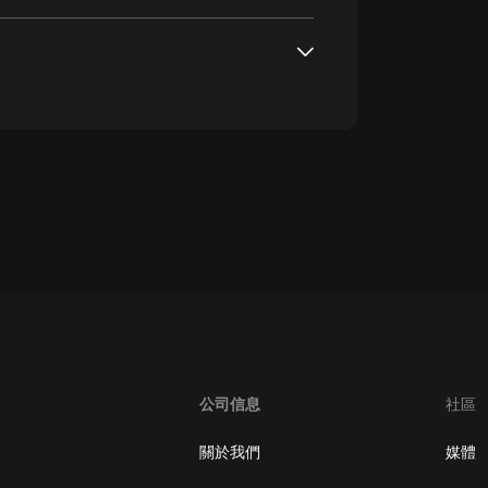
大秦：不裝了，你爹我是秦始皇丨爆
笑穿越丨伍壹劇社多人劇|趙家繼承
人秦朝
伍壹劇社
詭秘之主 | 多人有聲劇丨同名動畫原
著 | 西幻克蘇魯 | 烏賊作品
8082Audio
重生1980：開局迎娶姐姐閨蜜丨頭
陀淵領銜丨重生八零丨精品多人有聲
劇
頭陀淵講故事
oogle Play取消訂閱方法
成何體統丨雙穿反套路爆笑爽文丨冷
月淺淺&倔強的小紅丨精品多人有聲
劇
o冷月淺淺o
公司信息
社區
關於我們
媒體