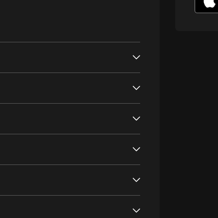
生命科學篇1-2·猴子警長科學探案記|
寶寶巴士科普
寶寶巴士
【新民間劇場】我的老千江湖｜ 有聲
的紫襟｜ 魔幻千手
有聲的紫襟
《夜色鋼琴曲》
夜色鋼琴曲趙海洋
太荒吞天訣丨熱血玄幻丨紫襟領銜有
聲劇
有聲的紫襟
嫡女貴嫁 | 一刀蘇蘇團隊制作 | 古言
宮鬥重生爽文 多人有聲劇
一刀蘇蘇
中國大案紀實 | 每日一驚案！真實案
件恐怖刑偵尚文
大舌頭尚文