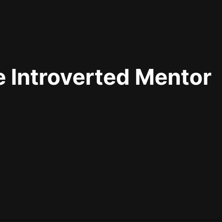
最佳女婿｜都市異能多人有聲劇｜一
種侃侃｜有聲小說
 Introverted Mentor
一種侃侃
米小圈上學記:一二三年級 | 暢銷出版
物
米小圈
破壞者聯盟篇1-4季·猴子警長科學探
案記|寶寶巴士
寶寶巴士
大奉打更人丨頭陀淵領銜多人有聲
劇|暢聽全集|王鶴棣、田曦薇主演影
視劇原著|賣報小郎君
頭陀淵講故事
總有這樣的歌只想一個人聽