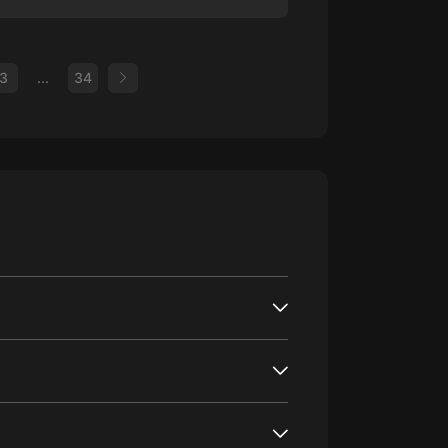
3
...
34