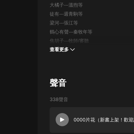
戲曲
大橘子---溫煦等
旅遊
徒有---週青駒
等
梁河---張江
等
免費專區
鶴心有聲---秦牧年等
暢銷書
焦胡子---牧師/審聽
其他
查看更多
聲音
338聲音
0000片花（新書上架！歡