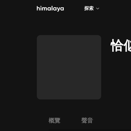
探索
全部
小說
恰
個人成長
相聲評書
兒童
歷史
情感治愈
健康養生
商業財經
概覽
聲音
廣播劇