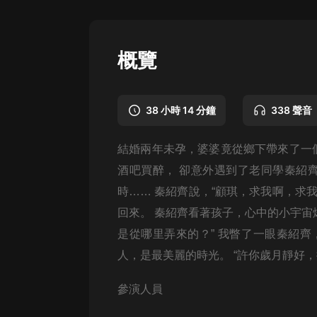
懸疑
科幻
概覽
好書精講
外語
38 小時 14 分鐘
338 聲音
耽美
結婚兩年未孕，婆婆竟從鄉下帶來了一
認知思維
酒吧買醉， 卻意外遇到了老同學秦紹
人文
時…… 秦紹齊說，“顧琪，求我啊，求我
音樂
回來。 秦紹齊看著孩子，心中的小宇宙
是從哪里弄來的？” 我瞥了一眼秦紹齊
粵語
人，是最美麗的時光。 “許你歲月靜好，
頭條
參演人員
娛樂