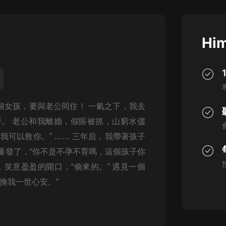
灰姑娘音樂
郭德綱於謙相聲全集
Him
德雲社郭德綱相聲VIP
安全警長啦咘啦哆·假期篇|新篇章加
更|寶寶巴士故事
寶寶巴士
個女孩，要與老公同住！ 一氣之下，我去
凡人修仙傳|楊洋主演影視原著|薑廣
濤配音多播版本
齊。 老公和我離婚，假賬被抓，山窮水儘
光合積木
我可以救你。” …… 三年后，我帶著孩子
爆發了，“你不是不孕不育嗎，這個孩子你
摸金天師【第一季】（紫襟演播）
有聲的紫襟
，笑意盈盈的開口，“偷來的。” 遇見一個
換我一世心安。”
無敵六皇子|爆笑穿越|無敵流皇子|安
燃領銜有聲小說
安燃