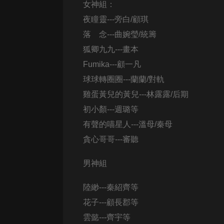
經典名著
女神組
人物傳記
夜瞳靈---旁白/顧琪
落 念---曲婉瑩/統籌
電影
狐卿九九---畫本
生活
Fumika---顧一凡
英語
球球轉圈圈---蘭蘭/對軌
雞蛋黃兒的黃兒---林露露/后期
日語
初小顏---週璐等
課程
有聲的喵星人---溫母/秦母
少兒教育
貪心哥哥---審聽
二次元
男神組
教育培訓
陸緲---秦紹齊等
IT科技
花子---顧長郡等
汽車
雲懿---齊宇等