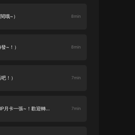
訂閱哦~）
8min
轉發~！）
8min
后吧！）
7min
第004集（播放量破五萬抽VIP月卡一張~！歡迎轉發~）
7min