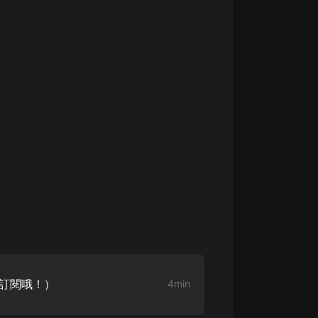
大秦：不裝了，你爹我是秦始皇丨爆
笑穿越丨伍壹劇社多人劇|趙家繼承
人秦朝
伍壹劇社
詭秘之主 | 多人有聲劇丨同名動畫原
著 | 西幻克蘇魯 | 烏賊作品
8082Audio
重生1980：開局迎娶姐姐閨蜜丨頭
陀淵領銜丨重生八零丨精品多人有聲
劇
頭陀淵講故事
成何體統丨雙穿反套路爆笑爽文丨冷
月淺淺&倔強的小紅丨精品多人有聲
劇
o冷月淺淺o
迎訂閱哦！）
4min