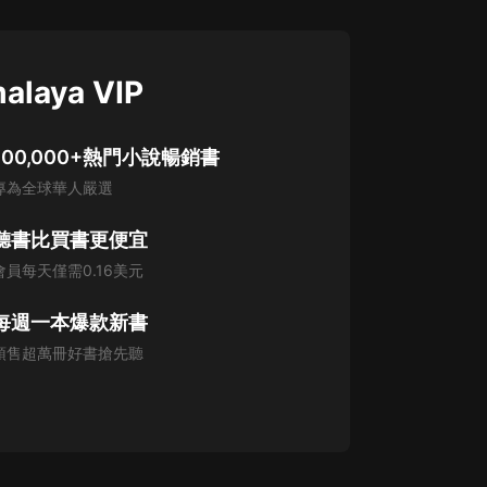
alaya VIP
100,000+熱門小說暢銷書
專為全球華人嚴選
聽書比買書更便宜
會員每天僅需0.16美元
每週一本爆款新書
預售超萬冊好書搶先聽