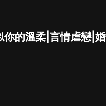
最佳女婿｜都市異能多人有聲劇｜一
種侃侃｜有聲小說
似你的溫柔|言情虐戀|婚
一種侃侃
米小圈上學記:一二三年級 | 暢銷出版
物
米小圈
破壞者聯盟篇1-4季·猴子警長科學探
案記|寶寶巴士
寶寶巴士
大奉打更人丨頭陀淵領銜多人有聲
劇|暢聽全集|王鶴棣、田曦薇主演影
視劇原著|賣報小郎君
頭陀淵講故事
總有這樣的歌只想一個人聽