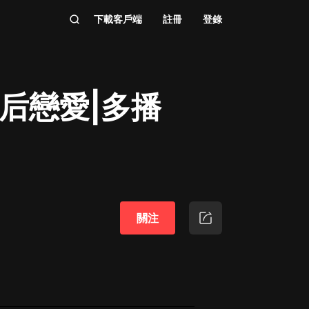
下載客戶端
註冊
登錄
后戀愛|多播
關注