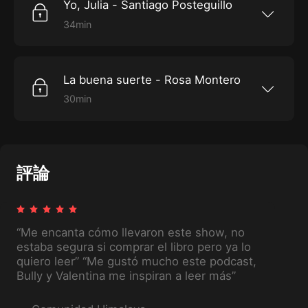
Yo, Julia - Santiago Posteguillo
original de Himalaya.
34min
En este episodio Valentina Trava y Héctor Trejo
nos cuentan si “Yo, Julia” es un libro que nos
adentrará a la Roma antigua o definitivamente
no lo intentamos leer.Esta es una producción
La buena suerte - Rosa Montero
original de Himalaya.
30min
En este episodio Valentina Trava y Héctor Trejo
nos cuentan si es verdad que después de cada
derrota puede haber un nuevo comienzo.Esta
es una producción original de Himalaya.
評論
“Me encanta cómo llevaron este show, no
estaba segura si comprar el libro pero ya lo
quiero leer” “Me gustó mucho este podcast,
Bully y Valentina me inspiran a leer más”