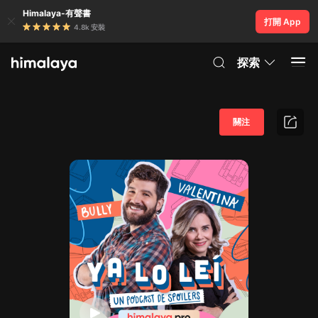
Himalaya-有聲書
打開 App
4.8k 安裝
探索
關注