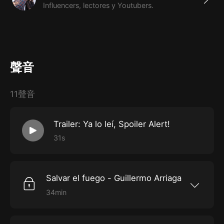
Influencers, lectores y Youtubers.
聲音
11聲音
Trailer: Ya lo leí, Spoiler Alert!
31s
Salvar el fuego - Guillermo Arriaga
34min
En este episodio Valentina Trava y Héctor Trejo
nos cuentan si “Salvar el fuego” Premio
Alfaguara de novela 2020 del aclamado