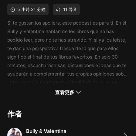
5 小時 21 分鐘
11 聲音
Si te gustan los spoilers, este podcast es para ti. En él,
Bully y Valentina hablan de los libros que no has
podido leer, pero no te has atrevido. Y, si ya los leíste,
te dan una perspectiva fresca de lo que para ellos
significó el final de tus libros favoritos. En solo 30
minutos, escucharás risas, discusiones e ideas que te
ayudarán a complementar tus propias opiniones sobre
libros que han marcado la actualidad. Ya lo leí, un
podcast de spoilers, es una producción original de
查看更多
Himalaya.
作者
Bully & Valentina