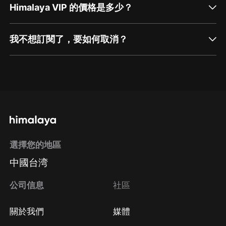
Himalaya VIP 的價格是多少？
我不想訂閱了，要如何取消？
通過網頁端訂閱如何取消？
點擊這裡
通過手機端訂閱如何取消？
選擇您的地區
Apple Store取消訂閱
中國台湾
方法
Google Play取消訂閱方法
公司信息
社區
關於我們
媒體