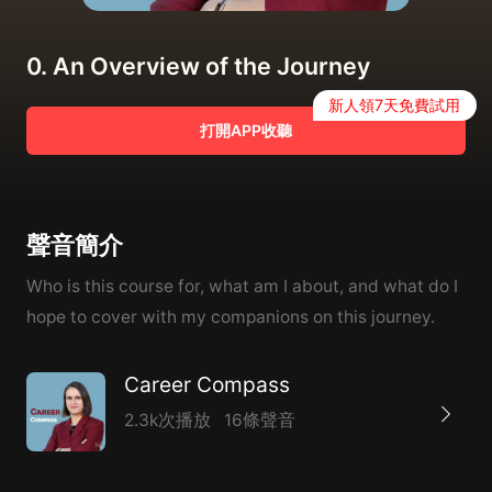
0. An Overview of the Journey
新人領7天免費試用
打開APP收聽
聲音簡介
Who is this course for, what am I about, and what do I
hope to cover with my companions on this journey.
Career Compass
2.3k次播放
16條聲音