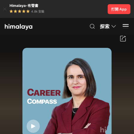
Himalaya-有聲書
打開 App
4.8k 安裝
探索