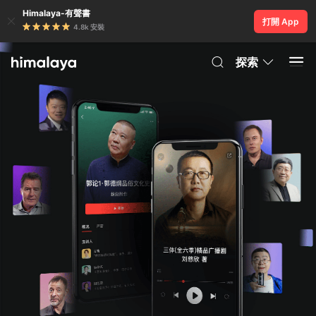
Himalaya-有聲書
打開 App
4.8k 安裝
探索