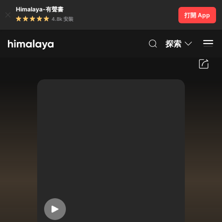
Himalaya-有聲書
打開 App
4.8k 安裝
探索