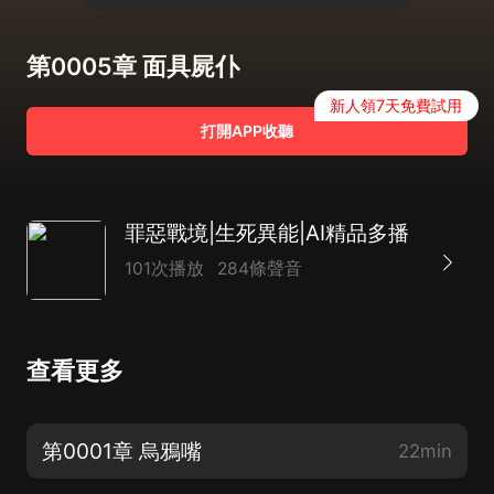
第0005章 面具屍仆
新人領7天免費試用
打開APP收聽
罪惡戰境|生死異能|AI精品多播
101次播放
284條聲音
查看更多
第0001章 烏鴉嘴
22min