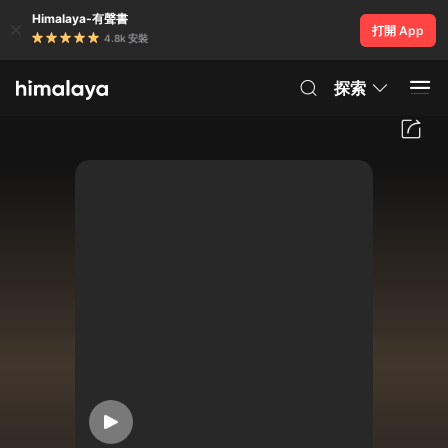
Himalaya-有聲書
打開 App
4.8k 安裝
探索