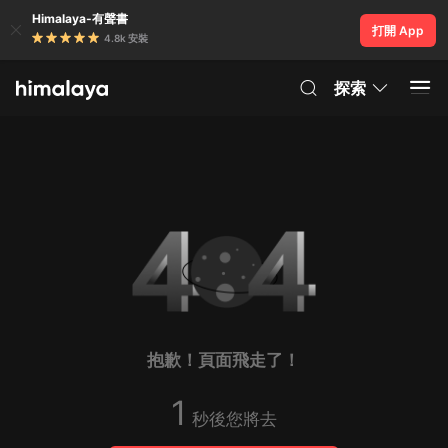
Himalaya-有聲書
打開 App
4.8k 安裝
探索
抱歉！頁面飛走了！
1
秒後您將去