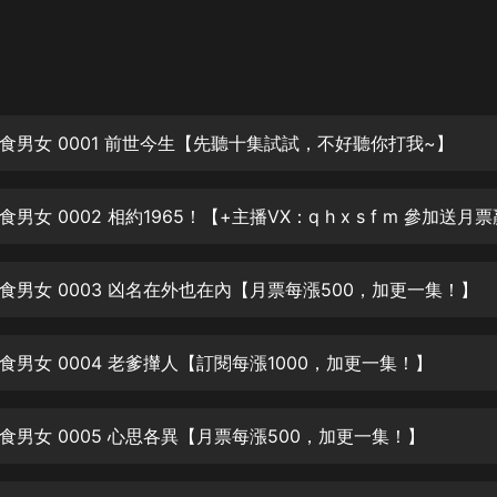
灰姑娘音樂
郭德綱於謙相聲全集
德雲社郭德綱相聲VIP
食男女 0001 前世今生【先聽十集試試，不好聽你打我~】
安全警長啦咘啦哆·假期篇|新篇章加
更|寶寶巴士故事
寶寶巴士
凡人修仙傳|楊洋主演影視原著|薑廣
濤配音多播版本
光合積木
食男女 0003 凶名在外也在內【月票每漲500，加更一集！】
摸金天師【第一季】（紫襟演播）
有聲的紫襟
食男女 0004 老爹攆人【訂閱每漲1000，加更一集！】
無敵六皇子|爆笑穿越|無敵流皇子|安
食男女 0005 心思各異【月票每漲500，加更一集！】
燃領銜有聲小說
安燃