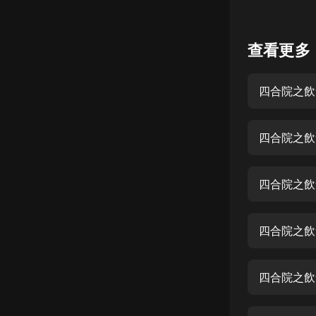
懸疑
查看更多
科幻
好書精講
四合院之飲
外語
耽美
認知思維
人文
四合院之飲
音樂
四合院之飲
粵語
頭條
四合院之飲
娛樂