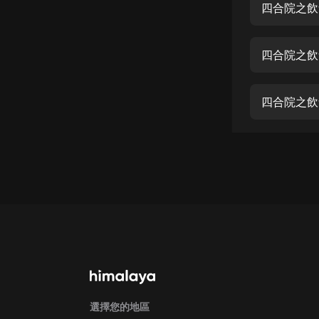
經典名著
四合院之飲
人物傳記
四合院之飲
電影
生活
四合院之飲
英語
日語
課程
少兒教育
二次元
教育培訓
IT科技
汽車
選擇您的地區