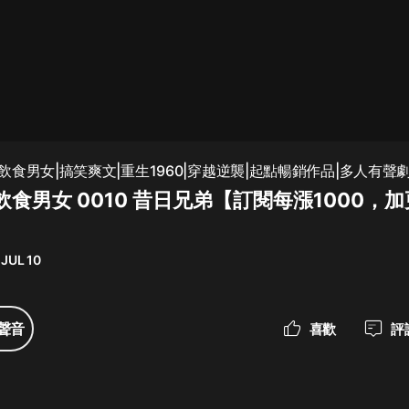
最佳女婿｜都市異能多人有聲劇｜一
種侃侃｜有聲小說
一種侃侃
米小圈上學記:一二三年級 | 暢銷出版
食男女|搞笑爽文|重生1960|穿越逆襲|起點暢銷作品|多人有聲
物
食男女 0010 昔日兄弟【訂閱每漲1000，
米小圈
破壞者聯盟篇1-4季·猴子警長科學探
案記|寶寶巴士
 JUL 10
寶寶巴士
大奉打更人丨頭陀淵領銜多人有聲
聲音
喜歡
評
劇|暢聽全集|王鶴棣、田曦薇主演影
視劇原著|賣報小郎君
頭陀淵講故事
總有這樣的歌只想一個人聽