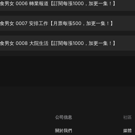
生命科學篇1-2·猴子警長科學探案記|
食男女 0006 轉業報道【訂閱每漲1000，加更一集！】
寶寶巴士科普
寶寶巴士
食男女 0007 安排工作【月票每漲500，加更一集！】
【新民間劇場】我的老千江湖｜ 有聲
的紫襟｜ 魔幻千手
有聲的紫襟
食男女 0008 大院生活【訂閱每漲1000，加更一集！】
《夜色鋼琴曲》
夜色鋼琴曲趙海洋
太荒吞天訣丨熱血玄幻丨紫襟領銜有
聲劇
有聲的紫襟
嫡女貴嫁 | 一刀蘇蘇團隊制作 | 古言
宮鬥重生爽文 多人有聲劇
一刀蘇蘇
公司信息
社區
中國大案紀實 | 每日一驚案！真實案
件恐怖刑偵尚文
關於我們
媒體
大舌頭尚文