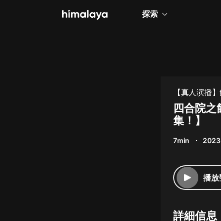
探索
全部
小說
個人成長
【真人演播】飲
相聲評書
四合院之飲
集！】
兒童
7min
2023
歷史
情感治愈
播放
健康養生
商業財經
詳細信息
廣播劇