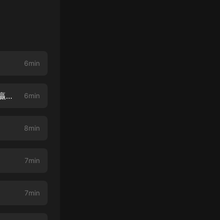
6min
四合院之飲食男女 0002 相約1965！【+主播VX：q h x s f m 參加送月票贏現金活動】
6min
8min
7min
7min