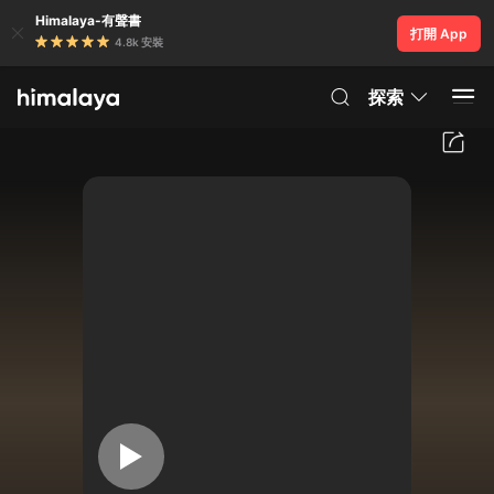
Himalaya-有聲書
打開 App
4.8k 安裝
探索