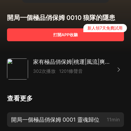
開局一個極品俏保姆 0010 狼隊的隱患
新人領7天免費試用
打開APP收聽
家有極品俏保姆|桃運|風流|爽文|復仇|香豔
302次播放
1201條聲音
查看更多
開局一個極品俏保姆 0001 靈魂歸位
11min