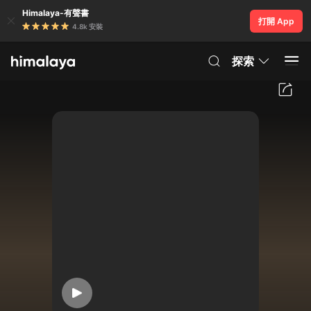
Himalaya-有聲書
打開 App
4.8k 安裝
探索