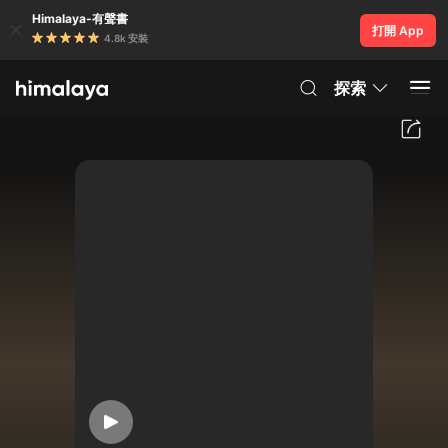
Himalaya-有聲書
打開 App
4.8k 安裝
探索