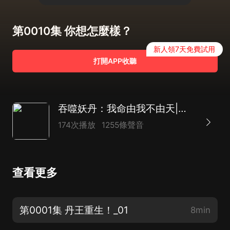
第0010集 你想怎麼樣？
新人領7天免費試用
打開APP收聽
吞噬妖丹：我命由我不由天|爽文|逆襲|熱血
174次播放
1255條聲音
查看更多
第0001集 丹王重生！_01
8min