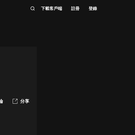
下載客戶端
註冊
登錄
論
分享