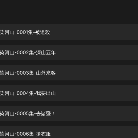
灰姑娘音樂
郭德綱於謙相聲全集
德雲社郭德綱相聲VIP
河山-0001集-被追殺
安全警長啦咘啦哆·假期篇|新篇章加
更|寶寶巴士故事
染河山-0002集-深山五年
寶寶巴士
凡人修仙傳|楊洋主演影視原著|薑廣
濤配音多播版本
染河山-0003集-山外來客
光合積木
染河山-0004集-我要出山
摸金天師【第一季】（紫襟演播）
有聲的紫襟
染河山-0005集-去諸暨！
無敵六皇子|爆笑穿越|無敵流皇子|安
燃領銜有聲小說
安燃
染河山-0006集-搶衣服