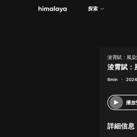
探索
全部
小說
個人成長
淩霄賦：風染河
相聲評書
淩霄賦：
兒童
6min
2024
歷史
情感治愈
播放
健康養生
商業財經
詳細信息
廣播劇