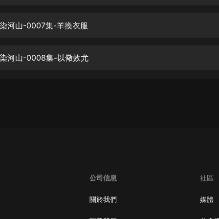
生命科學篇1-2·猴子警長科學探案記|
寶寶巴士科普
寶寶巴士
染河山-0007集-羊換衣服
【新民間劇場】我的老千江湖｜ 有聲
的紫襟｜ 魔幻千手
染河山-0008集-以儆效尤
有聲的紫襟
《夜色鋼琴曲》
夜色鋼琴曲趙海洋
太荒吞天訣丨熱血玄幻丨紫襟領銜有
聲劇
有聲的紫襟
嫡女貴嫁 | 一刀蘇蘇團隊制作 | 古言
宮鬥重生爽文 多人有聲劇
公司信息
社區
一刀蘇蘇
中國大案紀實 | 每日一驚案！真實案
關於我們
媒體
件恐怖刑偵尚文
大舌頭尚文