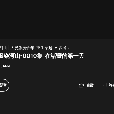
最佳女婿｜都市異能多人有聲劇｜一
種侃侃｜有聲小說
一種侃侃
米小圈上學記:一二三年級 | 暢銷出版
山 | 大晏版慶余年 |重生穿越 |Ai多播
物
風染河山-0010集-在諸暨的第一天
米小圈
 JAN 4
破壞者聯盟篇1-4季·猴子警長科學探
案記|寶寶巴士
寶寶巴士
聲音
喜歡
評
大奉打更人丨頭陀淵領銜多人有聲
劇|暢聽全集|王鶴棣、田曦薇主演影
視劇原著|賣報小郎君
頭陀淵講故事
總有這樣的歌只想一個人聽