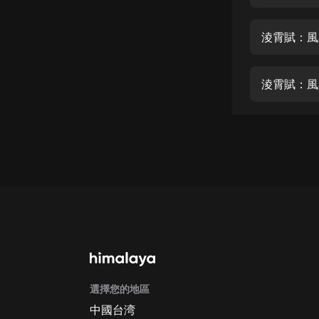
經典名著
人物傳記
淩霄賦：風
電影
生活
淩霄賦：風
英語
日語
課程
少兒教育
二次元
教育培訓
IT科技
選擇您的地區
汽車
中國台湾