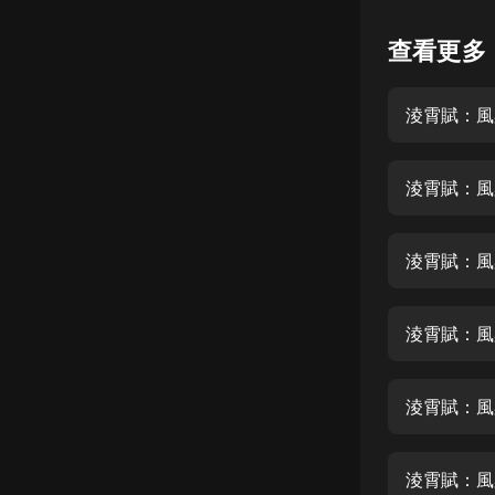
懸疑
查看更多
科幻
淩霄賦：風染
好書精講
外語
淩霄賦：風
耽美
認知思維
淩霄賦：風
人文
音樂
淩霄賦：風
粵語
淩霄賦：風
頭條
娛樂
淩霄賦：風